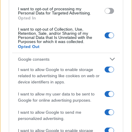
use your data for below specified purposes in below Google
I want to opt-out of processing my
consent section.
Personal Data for Targeted Advertising.
Opted In
I want to opt-out of Collection, Use,
Retention, Sale, and/or Sharing of my
Personal Data that Is Unrelated with the
Purposes for which it was collected.
Opted Out
Google consents
I want to allow Google to enable storage
related to advertising like cookies on web or
device identifiers in apps.
I want to allow my user data to be sent to
Google for online advertising purposes.
Commenti
I want to allow Google to send me
Scrivi un messaggio
personalized advertising.
I want to allow Google to enable storage