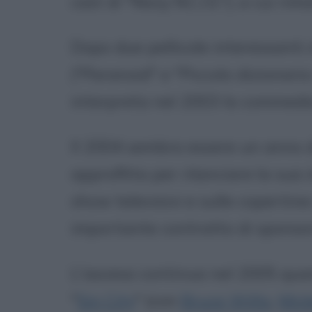
cast di "Navy N.C.I.S."), a cui r
Dopo due pellicole interessanti 
("Paranoid" e "Piccolo dizionario
interpreta nel 2003 la commedi
Il 2004 sembra essere un anno d
approfitta per rilanciare la sua
show televisivi e sulle copertine 
importante contratto di sponsor
L'ascesa continua nel 2005 qua
"
Sin City
" (con
Bruce Willis
,
Mic