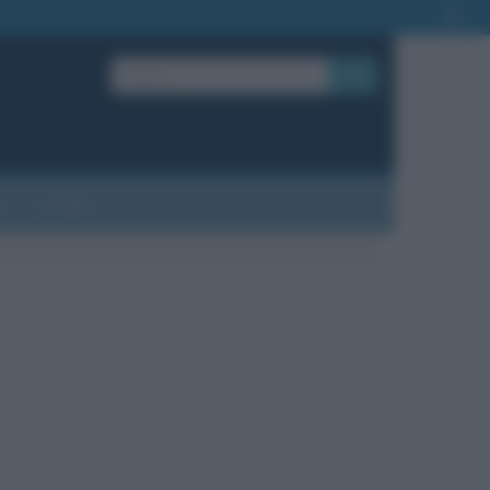
OK
?
Contatti