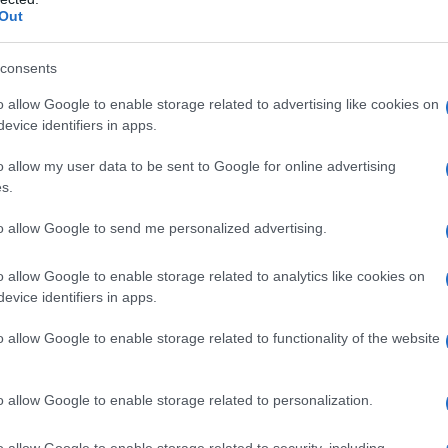
Out
i, poi compare tre volte nella serie "Il
consents
o allow Google to enable storage related to advertising like cookies on
evice identifiers in apps.
entra nella serie tv "Flipper" (1995)
o allow my user data to be sent to Google for online advertising
s.
arsi riconoscere come l'amica dei
to allow Google to send me personalized advertising.
te le riprese di "Flipper" Jessica si
ralia con la madre, dove ha modo di
o allow Google to enable storage related to analytics like cookies on
evice identifiers in apps.
o allow Google to enable storage related to functionality of the website
re sporadiche apparizioni, tra cui
o allow Google to enable storage related to personalization.
0210". Nel 1999 recita nella
o allow Google to enable storage related to security, including