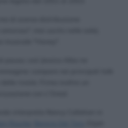
imane legata dal 2001 al 2003.
ma di scarsa distribuzione
 amoroso", mai uscito nelle sale),
a musicale "Honey".
i pausa, così Jessica Alba ne
 immagine: compare nei principali talk
delle riviste. Firma inoltre un
izzazione con L'Oreal.
ndo interpreta Nancy Callahan in
key Rourke
,
Benicio Del Toro
, Elijah