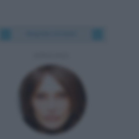
Biografie correlate
ANNA OXA