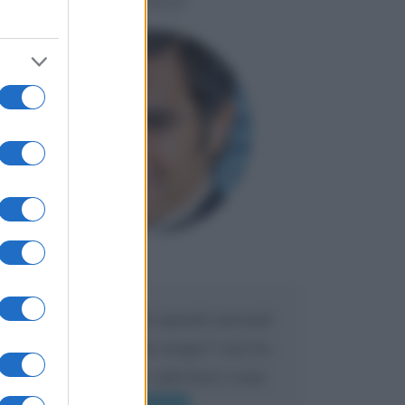
LIORNI
Maria
DA:
Caro Liorni perché quando presenti
l'eredità urli sempre troppo? non ho
mai sentito Mike o altri bravi come
lui gridare