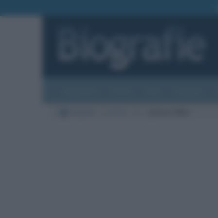
Biografie
Foto
Temi
Categorie
Biografie
Cinema
A
Jessica Alba