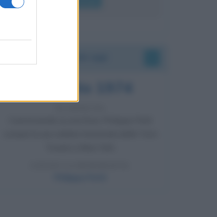
Leggi di più
Accadde oggi
7 agosto 1974
52 ANNI FA
Camminando su una fune, Philippe Petit
compie la sua celebre traversata delle Twin
Towers a New York.
LEGGI LA BIOGRAFIA
Philippe Petit