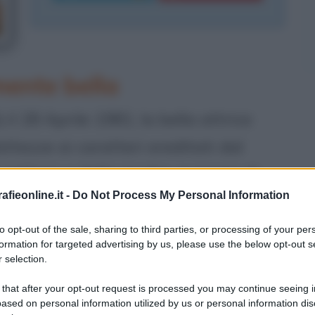
mente bella
il 28 Aprile 1981, la bella attrice
ttezze ai caratteri ereditati dal
 militari, e dalla madre, europea di
fieonline.it -
Do Not Process My Personal Information
 e italiane.
to opt-out of the sale, sharing to third parties, or processing of your per
re, la piccola Jessica trascorre
formation for targeted advertising by us, please use the below opt-out s
 selection.
ta spesso a cambiare casa, scuola e
 that after your opt-out request is processed you may continue seeing i
 Biloxi, Mississipi, poi dopo tre anni
ased on personal information utilized by us or personal information dis