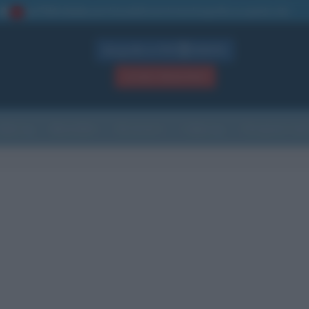
La TUA storia
: perché pubblicare la tua biografia su questo sito
1
Biografie in PDF
GRATIS
ACCEDI / REGISTRATI
Indice
Newsletter
Ricorrenze
Cultura
Che giorno sarà