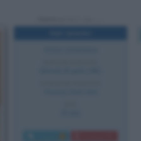
Powered by
Dati sintetici
Attrice statunitense
DATA DI NASCITA
Martedì
28 aprile
1981
LUOGO DI NASCITA
Pomona
,
Stati Uniti
ETÀ
45 anni
Commenti:
Download PDF
1