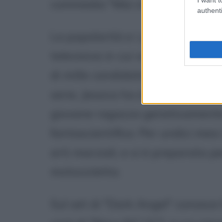
commedia "Mai stata baciata".
authenti
La popolarità e i primi riconosc
televisiva in cui veste i panni d
di mille candidate da
James Ca
serie, Jessica ha dovuto preparar
giovane ragazza geneticamente 
fantascientifica. Per undici mesi
arti marziali, e si è preparata
motocicletta.
Sul set di "Dark Angel" conosce