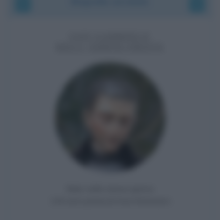
Biografie correlate
SAN GABRIELE
DELL'ADDOLORATA
Nato nello stesso giorno
143 anni prima di Ana Hickmann