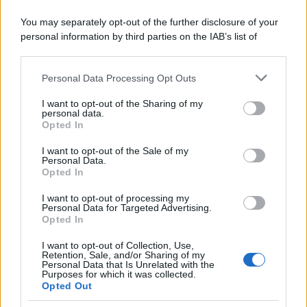
You may separately opt-out of the further disclosure of your
personal information by third parties on the IAB’s list of
downstream participants.
Personal Data Processing Opt Outs
This information may also be disclosed by us to third parties
on the IAB’s List of Downstream Participants that may further
I want to opt-out of the Sharing of my
disclose it to other third parties.
personal data.
Opted In
Please note that this website/app uses one or more Google
RICEVI GLI AGGIORNAMENTI
services and may gather and store information including but
I want to opt-out of the Sale of my
Personal Data.
not limited to your visit or usage behaviour. You may click to
Opted In
grant or deny consent to Google and its third-party tags to
Inserisci la tua migliore e-mail
use your data for below specified purposes in below Google
I want to opt-out of processing my
consent section.
Personal Data for Targeted Advertising.
E-mail
Opted In
OK
I want to opt-out of Collection, Use,
Retention, Sale, and/or Sharing of my
Personal Data that Is Unrelated with the
Purposes for which it was collected.
Opted Out