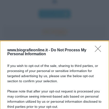
Chi l'ha detto
Accadde oggi
www.biografieonline.it -
Do Not Process My
Personal Information
7 agosto 1974
If you wish to opt-out of the sale, sharing to third parties, or
processing of your personal or sensitive information for
52 ANNI FA
targeted advertising by us, please use the below opt-out
Camminando su una fune, Philippe Petit compie la
section to confirm your selection.
sua celebre traversata delle Twin Towers a New
Please note that after your opt-out request is processed you
York.
may continue seeing interest-based ads based on personal
LEGGI LA BIOGRAFIA
information utilized by us or personal information disclosed to
Philippe Petit
third parties prior to your opt-out.