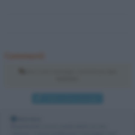
Commenti
Non ci sono messaggi o commenti per
Ana
Hickmann
.
Pubblica il primo messaggio
Nota bene
Biografieonline non ha contatti diretti con Ana
Hickmann. Tuttavia pubblicando il messaggio come