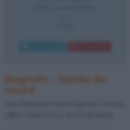
Santa Cruz do Sul
,
Brasile
ETÀ
45 anni
Invia messaggio
Download PDF
Biografia
•
Gambe da
record
Ana Hickmann nasce il giorno 1 marzo
1981 a Santa Cruz do Sul (Brasile).