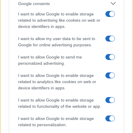
Google consents
I want to allow Google to enable storage
related to advertising like cookies on web or
device identifiers in apps.
I want to allow my user data to be sent to
Google for online advertising purposes.
I want to allow Google to send me
personalized advertising.
I want to allow Google to enable storage
related to analytics like cookies on web or
Biografie
Approfondimenti
device identifiers in apps.
Biografie di oggi
Mappa del sito
Biografie più visitate
Ricorrenze
I want to allow Google to enable storage
Indice dei nomi
Onomastico
related to functionality of the website or app.
Foto di personaggi famosi
Che giorno era?
Categorie
Che giorno sarà?
I want to allow Google to enable storage
Temi
Cultura
related to personalization.