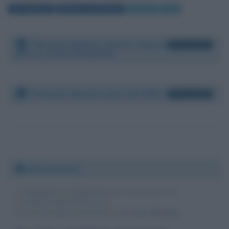
San Valentino
Guinness Dei Primati
Modelle
Moda
Persone famose nate lo stesso
16 biografie
giorno di Ana Hickmann
Persone famose nate nel 1981
55 biografie
Informazioni
Ci impegniamo costantemente per la precisione e la
correttezza delle informazioni.
Se riscontri qualcosa di errato o mancante,
scrivici
.