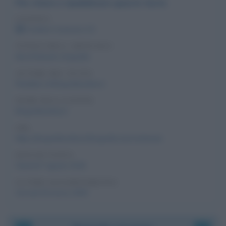
Per citare o ripubblicare questo testo
LICENZA
Creative Commons 2.5
TITOLO DELL'ARTICOLO
Ana Hickmann, biografia
AUTORE DEL TESTO
Redattori di Biografieonline.it
NOME DELLA FONTE
Biografieonline.it
URL
https://biografieonline.it/biografia-ana-hickmann
DATA DI VISITA
Venerdì 7 agosto 2026
ULTIMO AGGIORNAMENTO
Giovedì 26 marzo 2009