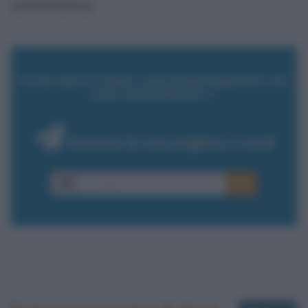
centimetri).
VUOI RICEVERE AGGIORNAMENTI SU
ANA HICKMANN ?
Inserisci la tua migliore e-mail
E-mail
OK
3 fotografie