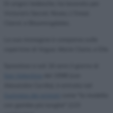
Di origini tedesche, ha lavorato per
Victoria's Secret, Nivea, L'Oreal,
Clairol, e Bloomingdales.
La sua immagine è comparsa sulle
copertine di Vogue, Marie Claire, e Elle.
Sposatasi a soli 16 anni il giorno di
San Valentino
del 1998 (con
Alexandre Corrêa), è entrata nel
Guinness dei primati
come "la modella
con gambe più lunghe" (123