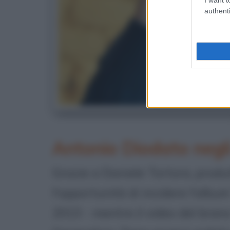
authenti
Antonio Diodato negl
Grazie a Daniele Tortora, produ
l'opportunità di incidere l'albu
2013 - mentre il video del bran