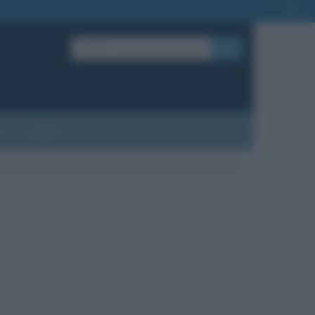
OK
?
Contatti