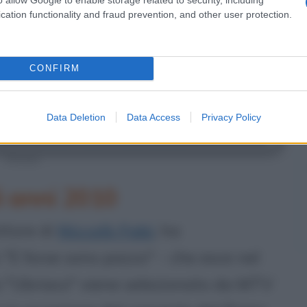
cation functionality and fraud prevention, and other user protection.
CONFIRM
Data Deletion
Data Access
Privacy Policy
Diodato
i anni 2010
ttore di
Niccolò Fabi
, ha
m "E forse sono pazzo" - che esce nel
o "Ubriaco" viene selezionato da MTV