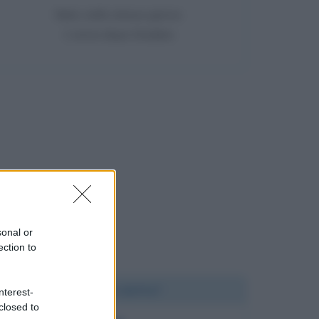
Nato nello stesso giorno
1 anno dopo Diodato
sonal or
ection to
Chi l'ha detto?
nterest-
closed to