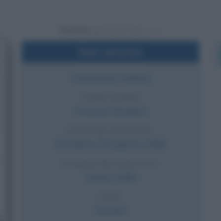
Powered by
Dati sintetici
Cantautore italiano
VERO NOME
Antonio Diodato
DATA DI NASCITA
Domenica
30 agosto
1981
LUOGO DI NASCITA
Aosta
,
Italia
ETÀ
44 anni