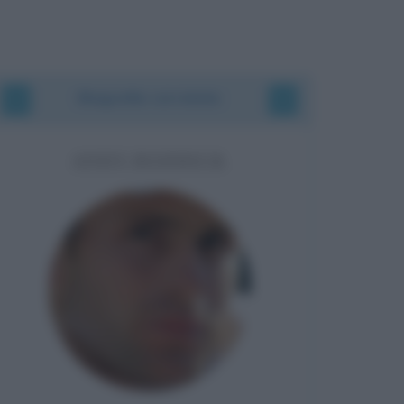
Biografie correlate
ANDY RODDICK