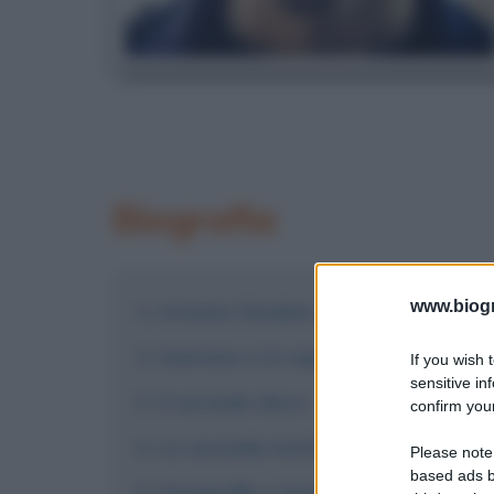
Biografia
www.biogra
Antonio Diodato negli anni 2010
Sanremo e le esperienze successiv
If you wish 
sensitive in
Il secondo disco
confirm your
La seconda metà degli anni 2010
Please note
based ads b
Fotografie e immagini