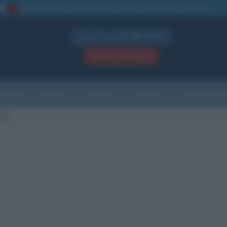
La TUA storia
: perché pubblicare la tua biografia su questo sito
1
Biografie in PDF
GRATIS
ACCEDI / REGISTRATI
Indice
Newsletter
Ricorrenze
Cultura
Che giorno sarà
ato