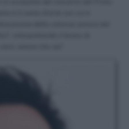
 in occasione del concerto del Primo
sto è il nome d'arte con cui è
alizzazione della colonna sonora del
ici", interpretando il brano di
ieni, amore che vai".