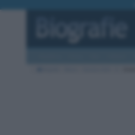
Biografie
Foto
Temi
Categorie
Biografie
Musica
Sanremo 2024
D
Diod