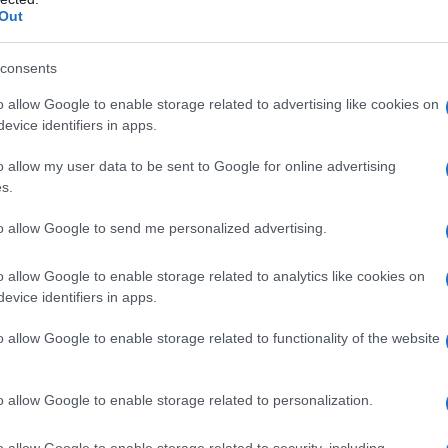
, e nel 2010 registra il singolo
Out
consents
o allow Google to enable storage related to advertising like cookies on
evice identifiers in apps.
o allow my user data to be sent to Google for online advertising
s.
to allow Google to send me personalized advertising.
o allow Google to enable storage related to analytics like cookies on
evice identifiers in apps.
o allow Google to enable storage related to functionality of the website
o allow Google to enable storage related to personalization.
o allow Google to enable storage related to security, including