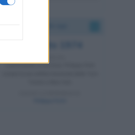
Accadde oggi
7 agosto 1974
52 ANNI FA
Camminando su una fune, Philippe Petit
compie la sua celebre traversata delle Twin
Towers a New York.
LEGGI LA BIOGRAFIA
Philippe Petit