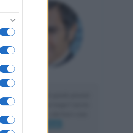
Maria
DA:
Caro Liorni perché quando presenti
l'eredità urli sempre troppo? non ho
mai sentito Mike o altri bravi come
lui gridare
Leggi di più