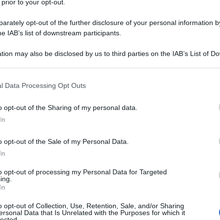
 prior to your opt-out.
rately opt-out of the further disclosure of your personal information by
he IAB’s list of downstream participants.
tion may also be disclosed by us to third parties on the IAB’s List of 
osto del 1981 ad Aosta ma cresce a
 that may further disclose it to other third parties.
ma, prende parte a una compilation
 that this website/app uses one or more Google services and may gath
l Data Processing Opt Outs
including but not limited to your visit or usage behaviour. You may click 
Libiri" (storpiata dai produttori
 to Google and its third-party tags to use your data for below specifi
o opt-out of the Sharing of my personal data.
ogle consent section.
avrebbe dovuto essere "
Liberi
") insieme
In
ebastian Ingrosso, che
o opt-out of the Sale of my Personal Data.
agli
Swedish House Mafia
.
In
to opt-out of processing my Personal Data for Targeted
ing.
tonio Diodato
si laurea a Roma, al
In
EP che presenta al Meeting delle
o opt-out of Collection, Use, Retention, Sale, and/or Sharing
ersonal Data that Is Unrelated with the Purposes for which it
lected.