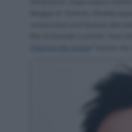
Generation. Dopo essersi esibito
Maggio di Taranto,
Diodato
(que
conosciuto) contribuisce alla re
film di Daniele Luchetti "Anni fel
Fabrizio De André
"Amore che v