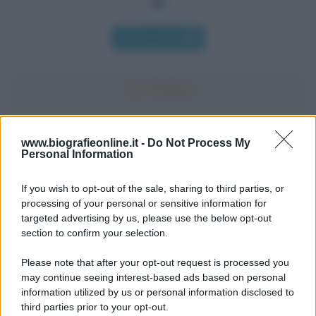
Chi l'ha detto
Accadde oggi
www.biografieonline.it -
Do Not Process My
Personal Information
7 agosto 1974
If you wish to opt-out of the sale, sharing to third parties, or
processing of your personal or sensitive information for
52 ANNI FA
targeted advertising by us, please use the below opt-out
Camminando su una fune, Philippe Petit compie la
section to confirm your selection.
sua celebre traversata delle Twin Towers a New
Please note that after your opt-out request is processed you
York.
may continue seeing interest-based ads based on personal
LEGGI LA BIOGRAFIA
information utilized by us or personal information disclosed to
Philippe Petit
third parties prior to your opt-out.