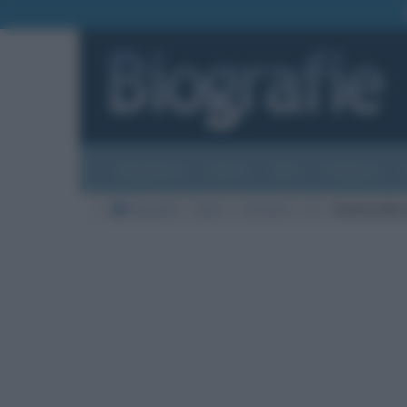
Biografie
Foto
Temi
Categorie
Biografie
Sport
Calciatori
B
Andrea Barz