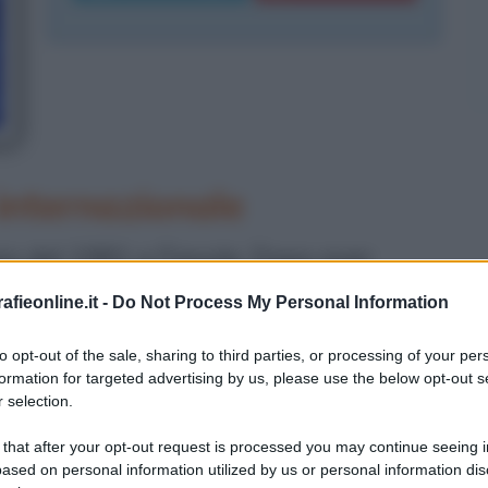
internazionale
o del 1981 a Fiesole. Dopo aver
lla società fiorentina della Cattolica
fieonline.it -
Do Not Process My Personal Information
quadra con la quale esordisce nei
to opt-out of the sale, sharing to third parties, or processing of your per
il 1998, e Barzagli conquista la
formation for targeted advertising by us, please use the below opt-out s
 selection.
à la possibilità di debuttare l'anno
 that after your opt-out request is processed you may continue seeing i
ased on personal information utilized by us or personal information dis