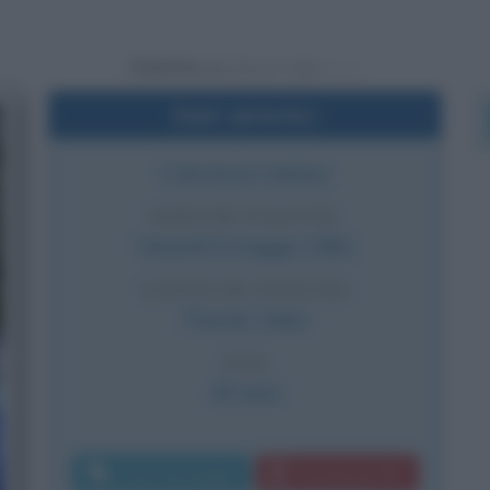
Powered by
Dati sintetici
Calciatore italiano
DATA DI NASCITA
Venerdì
8 maggio
1981
LUOGO DI NASCITA
Fiesole
,
Italia
ETÀ
45 anni
Invia messaggio
Download PDF