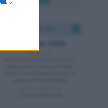
Leggi di più
Accadde oggi
8 agosto 1956
70 ANNI FA
Nella miniera di carbone di Marcinelle, in
Belgio, avviene un disastro nel quale
perdono la vita centinaia di lavoratori, la
maggior parte dei quali italiani.
LEGGI L'ARTICOLO
Il disastro di Marcinelle