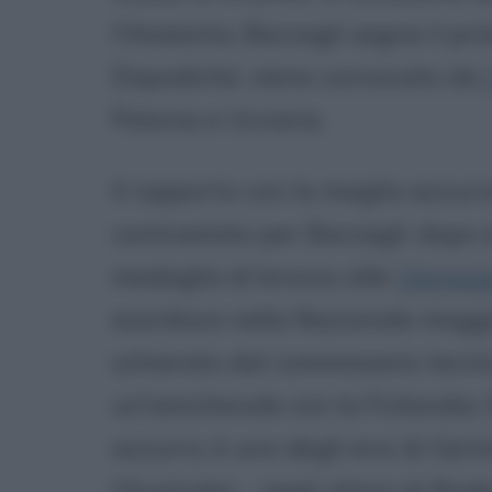
l'Atalanta, Barzagli segna il pri
Dopodiché, viene convocato da
Polonia e Ucraina.
Il rapporto con la maglia azzurra
contrastato per Barzagli: dopo a
medaglia di bronzo alle
Olimpia
esordisce nella Nazionale maggi
schierato dal commissario tecn
un'amichevole con la Finlandia. 
azzurro, è uno degli eroi di Ge
l'Australia - negli ottavi di final