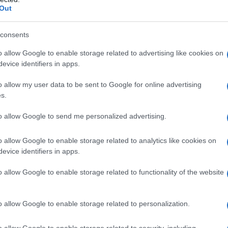
re toscano per due milioni e mezzo di
Out
 titolare fisso. Divenuto un perno
consents
 Palermo fino al 2008, collezionando
o allow Google to enable storage related to advertising like cookies on
evice identifiers in apps.
 A, e diventando capitano nel corso
 del 2008, poi, Andrea Barzagli si
o allow my user data to be sent to Google for online advertising
s.
he il Wolfsburg lo acquista per poco
to allow Google to send me personalized advertising.
'esperienza tedesca, al fianco del
o allow Google to enable storage related to analytics like cookies on
accardo, si rivela eccezionale,
evice identifiers in apps.
 la Bundesliga e Barzagli gioca tutte
o allow Google to enable storage related to functionality of the website
enza venire mai sostituito.
o allow Google to enable storage related to personalization.
no al mese di gennaio del 2011, e gli
o allow Google to enable storage related to security, including