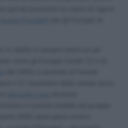
mo gol da juventino su calcio di rigore.
Cesare Prandelli
per gli Europei di
, in realtà, è sempre stato un po'
ver vinto gli Europei Under 21 e la
di
del 2004, il centrale di Fiesole
ore il 17 novembre dello stesso anno,
ico
Marcello Lippi
durante
Entrato in pianta stabile nel gruppo
rmania 2006, dove gioca contro
e - e contro l'Ucraina - nei quarti.