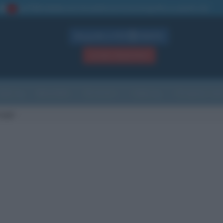
La TUA storia
: perché pubblicare la tua biografia su questo sito
1
Biografie in PDF
GRATIS
ACCEDI / REGISTRATI
Indice
Newsletter
Ricorrenze
Cultura
Che giorno sarà
agli