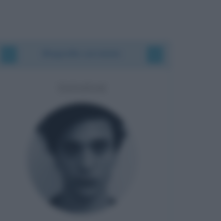
Biografie correlate
TANANAI