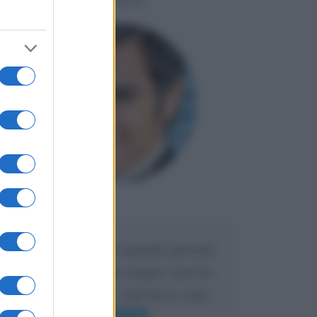
LIORNI
Maria
DA:
Caro Liorni perché quando presenti
l'eredità urli sempre troppo? non ho
mai sentito Mike o altri bravi come
lui gridare