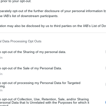
 prior to your opt-out.
B, alla Pistoiese, ma dopo aver
rately opt-out of the further disclosure of your personal information by
he IAB’s list of downstream participants.
cide di tornare in C2 alla Rondinella.
tion may also be disclosed by us to third parties on the IAB’s List of 
dola di squadre: prima all'Ascoli (vi
 that may further disclose it to other third parties.
uendo alla promozione dei marchigiani
 that this website/app uses one or more Google services and may gath
l Data Processing Opt Outs
including but not limited to your visit or usage behaviour. You may click 
però lo lascia in prestito ai bianconeri
 to Google and its third-party tags to use your data for below specifi
o opt-out of the Sharing of my personal data.
ogle consent section.
l 2003 viene acquistato in
In
he lo fa esordire in serie A il 31
o opt-out of the Sale of my Personal Data.
In
cia. La stagione 2003/2004 si conclude
to opt-out of processing my Personal Data for Targeted
 in campionato, che gli valgono le
ing.
In
o opt-out of Collection, Use, Retention, Sale, and/or Sharing
ersonal Data that Is Unrelated with the Purposes for which it
lected.