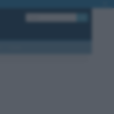
OK
?
Contatti