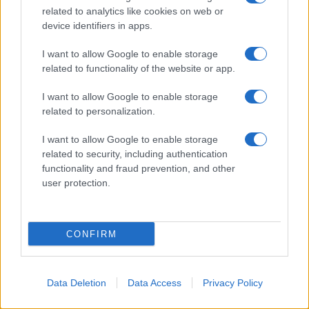
related to analytics like cookies on web or
device identifiers in apps.
I want to allow Google to enable storage
related to functionality of the website or app.
Foto e immagini di Elvis
3 fotografie
Costello
I want to allow Google to enable storage
related to personalization.
I want to allow Google to enable storage
related to security, including authentication
functionality and fraud prevention, and other
user protection.
CONFIRM
Data Deletion
Data Access
Privacy Policy