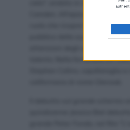
cielo", andato in onda nel 1996,
authenti
Camden. All'epoca, la giovane Je
ruolo che ricopre le permette d
pubblico della sua età, oltre che
attenzioni degli addetti ai lavor
talento. Nella fortunata sit-com J
Stephen Collins, capofamiglia e
californiana di nome Glenoak.
Il debutto sul grande schermo a
quindicenne Jessica Biel debutt
grande Peter Fonda, nel film "L'o