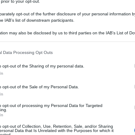
ca si deve spostare prima in Texas, poi
 prior to your opt-out.
solo alla fine nella città di Boulder,
rately opt-out of the further disclosure of your personal information by
he IAB’s list of downstream participants.
nucleo si stabilisce per un po' di
tion may also be disclosed by us to third parties on the IAB’s List of 
 that may further disclose it to other third parties.
 that this website/app uses one or more Google services and may gath
l Data Processing Opt Outs
tacolo, per Jessica Biel, comincia
including but not limited to your visit or usage behaviour. You may click 
 to Google and its third-party tags to use your data for below specifi
o opt-out of the Sharing of my personal data.
olto piccola viene assecondata dai
ogle consent section.
In
razie alla sua bella voce, ad alcuni
o opt-out of the Sale of my Personal Data.
lle città che attraversa. Prende parte
In
"
Tutti insieme appassionatamente
" e
to opt-out of processing my Personal Data for Targeted
ing.
i anni, è nel canto che la bambina
In
ni, viene notata da alcuni addetti ai
o opt-out of Collection, Use, Retention, Sale, and/or Sharing
ersonal Data that Is Unrelated with the Purposes for which it
lected.