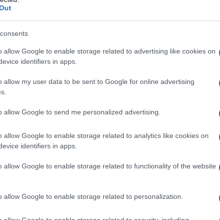
ro. Tre anni dopo è una "baby
Out
dall'azienda "Pringles", la quale la
consents
rio.
o allow Google to enable storage related to advertising like cookies on
evice identifiers in apps.
genitori la fanno seguire da un
o allow my user data to be sent to Google for online advertising
s.
 ruolo di vero e proprio tutor,
to allow Google to send me personalized advertising.
ostamenti.
o allow Google to enable storage related to analytics like cookies on
opria comincia poco dopo, quando è
evice identifiers in apps.
coperta nell'edizione del 1994
o allow Google to enable storage related to functionality of the website
n. Poco dopo, si avvia alla conquista
o allow Google to enable storage related to personalization.
l'interno del noto telefilm "Settimo
o allow Google to enable storage related to security, including