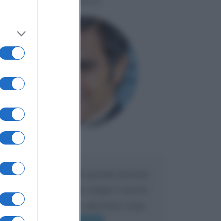
LIORNI
Maria
DA:
Caro Liorni perché quando presenti
l'eredità urli sempre troppo? non ho
mai sentito Mike o altri bravi come
lui gridare