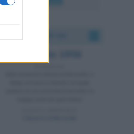
Leggi di più
Accadde oggi
8 agosto 1956
70 ANNI FA
Nella miniera di carbone di Marcinelle, in
Belgio, avviene un disastro nel quale
perdono la vita centinaia di lavoratori, la
maggior parte dei quali italiani.
LEGGI L'ARTICOLO
Il disastro di Marcinelle