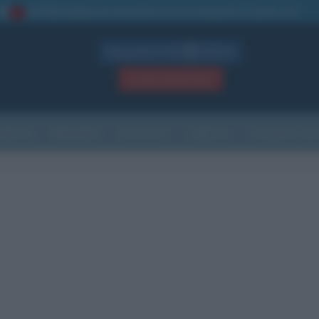
La TUA storia
: perché pubblicare la tua biografia su questo sito
1
Biografie in PDF
GRATIS
ACCEDI / REGISTRATI
Indice
Newsletter
Ricorrenze
Cultura
Che giorno sarà