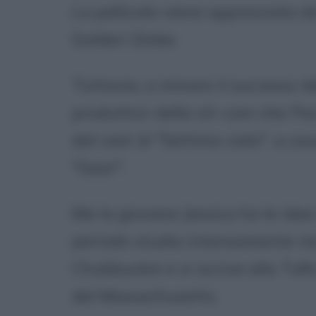
La pellicola viene apprezzata d
Golden Globe.
Tuttavia, a minare il successo d
produttori della sit-com che l'h
dal cast di "Settimo cielo", a c
"Gear".
Ma la giovane Jessica ha le idee 
periodo studia intensamente re
Chubbuckm e si iscrive alla Tuft
del Massachusetts.