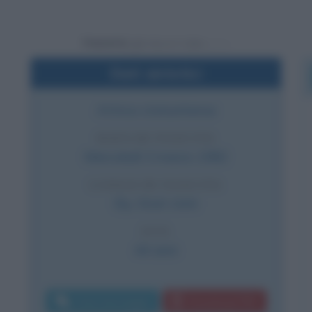
Powered by
Dati sintetici
Attrice statunitense
DATA DI NASCITA
Mercoledì
3 marzo
1982
LUOGO DI NASCITA
Ely
,
Stati Uniti
ETÀ
44 anni
Invia messaggio
Download PDF