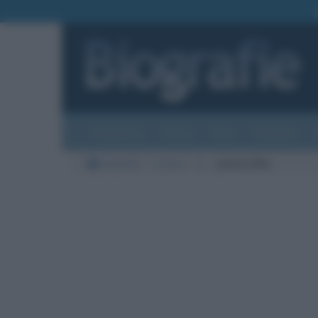
Biografie
Foto
Temi
Categorie
Biografie
Cinema
B
Jessica Biel