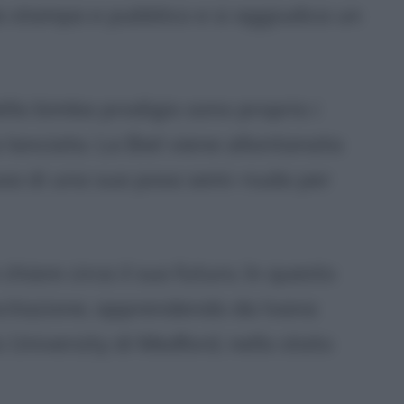
a stampa e pubblico e si aggiudica un
ella bimba prodigio sono proprio i
a lanciata. La Biel viene allontanata
ausa di una sua posa semi-nuda per
chiare circa il suo futuro. In questo
citazione, apprendendo da Ivana
s University di Medford, nello stato