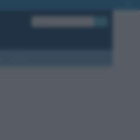
OK
?
Contatti