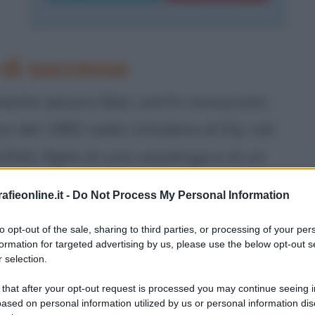
 di successo
emente Jessica Biel, com'è conosciuta
zo del 1982 nella cittadina di Ely, nel
USA), figlia di una casalinga e di un
no. Quando Jessica è una bimba,
fieonline.it -
Do Not Process My Personal Information
 ad occuparsi di lei e del fratello
to opt-out of the sale, sharing to third parties, or processing of your per
 una "guaritrice spirituale", mentre
formation for targeted advertising by us, please use the below opt-out s
 selection.
a del suo lavoro deve spostarsi
 that after your opt-out request is processed you may continue seeing i
s. La famiglia pertanto segue gli
ased on personal information utilized by us or personal information dis