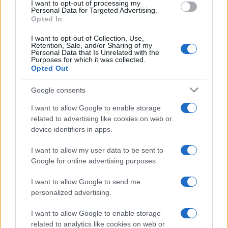
I want to opt-out of processing my
consent section.
Personal Data for Targeted Advertising.
E-mail
Opted In
OK
I want to opt-out of Collection, Use,
Retention, Sale, and/or Sharing of my
Personal Data that Is Unrelated with the
Purposes for which it was collected.
Opted Out
Google consents
I want to allow Google to enable storage
related to advertising like cookies on web or
device identifiers in apps.
I want to allow my user data to be sent to
Google for online advertising purposes.
I want to allow Google to send me
personalized advertising.
I want to allow Google to enable storage
related to analytics like cookies on web or
Biografie
Approfondimenti