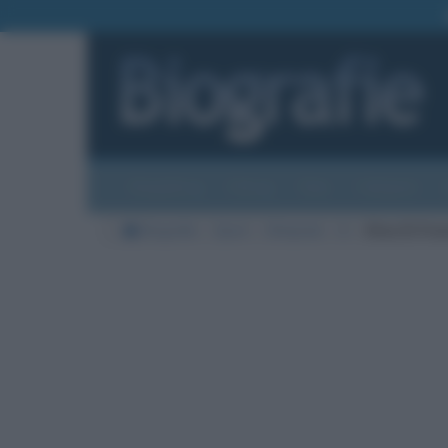
Biografie
Foto
Temi
Categorie
Biografie
Sport
Olimpiadi
D
Elisa Di Fra