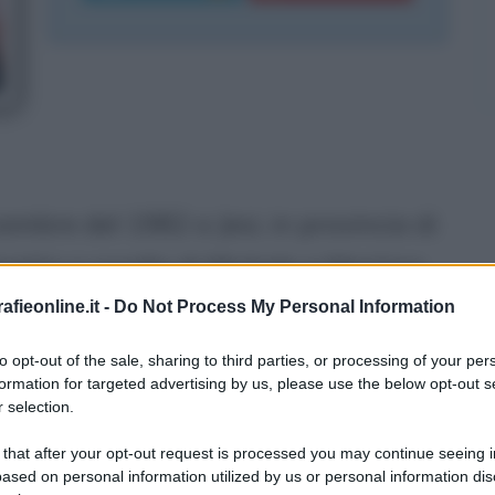
cembre del 1982 a Jesi, in provincia di
etta e sorella di Michele e Martina.
na e si avvicina alla
scherma
, dopo
fieonline.it -
Do Not Process My Personal Information
he anno. Elisa ha la fortuna di
to opt-out of the sale, sharing to third parties, or processing of your per
formation for targeted advertising by us, please use the below opt-out s
i maestri del
fioretto
, Ezio Triccoli,
 selection.
ni, delle istituzioni nel settore.
 that after your opt-out request is processed you may continue seeing i
 nella categoria Ragazze nel 1995,
ased on personal information utilized by us or personal information dis