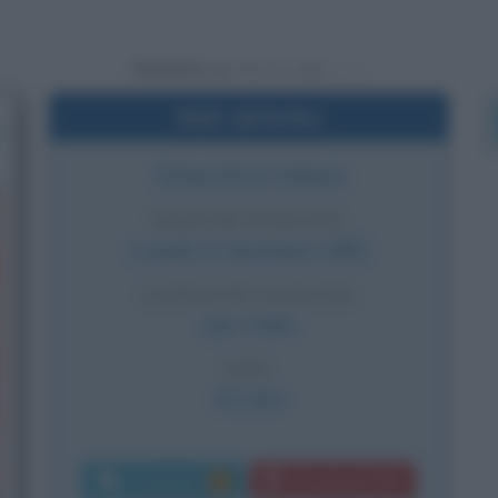
Powered by
Dati sintetici
Schermitrice italiana
DATA DI NASCITA
Lunedì
13 dicembre
1982
LUOGO DI NASCITA
Jesi
,
Italia
ETÀ
43 anni
Commenti:
Download PDF
1