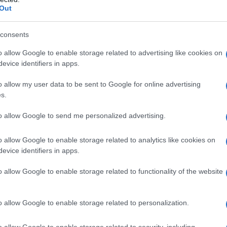
Out
 quinto posto individuale, mentre nel
edaglia di bronzo.
consents
o allow Google to enable storage related to advertising like cookies on
evice identifiers in apps.
cisca
partecipa alle Universiadi di
o allow my user data to be sent to Google for online advertising
adre (nella gara individuale, invece,
s.
er la prima volta in Coppa del Mondo, a
to allow Google to send me personalized advertising.
ipsia non riesce ad andare oltre al
o allow Google to enable storage related to analytics like cookies on
li di scherma si tengono a Torino, ma
evice identifiers in apps.
higiana si ferma al settimo posto; va
o allow Google to enable storage related to functionality of the website
ve conclude seconda.
o allow Google to enable storage related to personalization.
arsi alle Olimpiadi di Pechino del
o allow Google to enable storage related to security, including