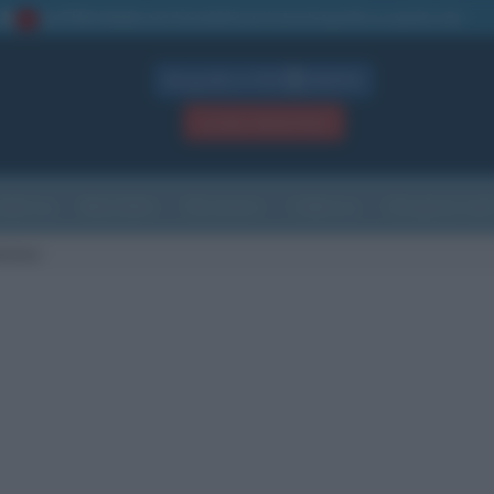
La TUA storia
: perché pubblicare la tua biografia su questo sito
1
Biografie in PDF
GRATIS
ACCEDI / REGISTRATI
Indice
Newsletter
Ricorrenze
Cultura
Che giorno sarà
ncisca