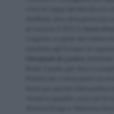
vince la Coppa del Mondo e la m
Sheffield, oltre all'argento (sia
di Catania. Il 2012 è l'
anno d'or
insignita, in aprile, del Collare 
trionfato agli Europei di Legnan
Olimpiadi di Londra
, battendo 
finale. Il podio, per altro, è com
finalina per il terzo posto ha s
finita qui, perché dalla pedana 
torneo a squadre, vinto con la co
Arianna Errigo e Valentina Vezza