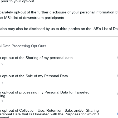
 prior to your opt-out.
italiani Allievi l'anno successivo. Nel
rately opt-out of the further disclosure of your personal information by
ti Giovani, e terza agli Assoluti.
he IAB’s list of downstream participants.
tion may also be disclosed by us to third parties on the IAB’s List of 
o-pedagogico, partecipa ai campionati
 that may further disclose it to other third parties.
ma nel torneo individuale, quarta in
 that this website/app uses one or more Google services and may gath
l Data Processing Opt Outs
including but not limited to your visit or usage behaviour. You may click 
tiseiesima nel torneo individuale,
 to Google and its third-party tags to use your data for below specifi
o opt-out of the Sharing of my personal data.
ogle consent section.
2003 (seconda nel torneo individuale,
In
disce con la Nazionale italiana a
o opt-out of the Sale of my Personal Data.
In
tando l'oro a squadre nel fioretto ai
to opt-out of processing my Personal Data for Targeted
sso anno prende parte anche agli
ing.
In
arca, dove ottiene il bronzo nella
o opt-out of Collection, Use, Retention, Sale, and/or Sharing
ersonal Data that Is Unrelated with the Purposes for which it
inta nella gara individuale. Agli
lected.