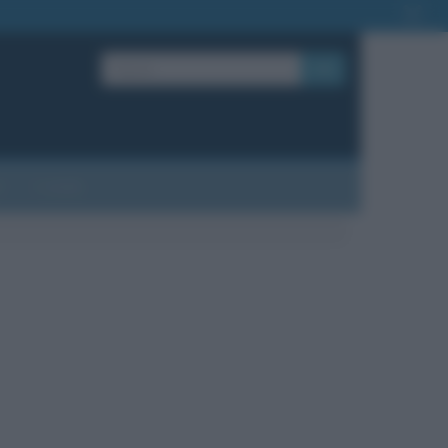
OK
?
Contatti