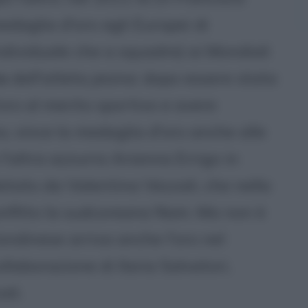
edaglia d'oro agli Europei di
 individuale che a squadre) ai Mondiali
o
dell'atleta jesina: dopo essere stata
d'oro al merito sportivo e avere
o, vince la medaglia d'oro anche alle
l'altra azzurra Arianna Errigo in
pletato da Valentina Vezzali, che nella
confitto la sudcoreana Nam. Ma non è
londinese arriva anche l'oro nel
llaborazione di Ilaria Salvatori,
li.