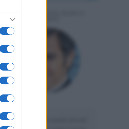
MESSAGGI PER MARCO
LIORNI
Maria
DA:
Caro Liorni perché quando presenti
l'eredità urli sempre troppo? non ho