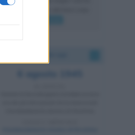
mai sentito Mike o altri bravi come
lui gridare
Leggi di più
Accadde oggi
6 agosto 1945
81 ANNI FA
Durante la Seconda guerra mondiale avviene
uno dei più tristi episodi che la storia ricordi:
il bombardamento atomico di Hiroshima.
LEGGI L'ARTICOLO
Il bombardamento atomico di Hiroshima