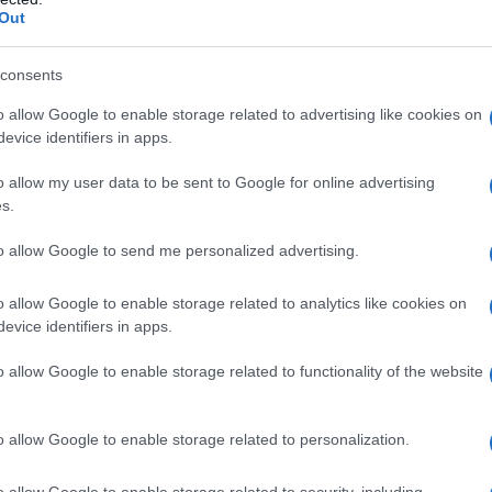
Out
 un cantante rock malato di Aids, in
i lungometraggi sul tema della
consents
irà di Aids nel 1990), prova che gli
o allow Google to enable storage related to advertising like cookies on
evice identifiers in apps.
n po' esoterico e occulto del cinema
o allow my user data to be sent to Google for online advertising
dominano le Major).
s.
to allow Google to send me personalized advertising.
tori e intellettuali che tentano di
o allow Google to enable storage related to analytics like cookies on
grandi case di produzione
evice identifiers in apps.
ornare prodotti preconfezionati e
o allow Google to enable storage related to functionality of the website
etto "già visto".
o allow Google to enable storage related to personalization.
dea. Lui vuole fare qualcosa per cui
o allow Google to enable storage related to security, including