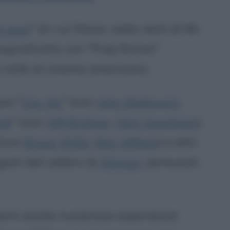
e iene
" (in cui Steve, nella vesti di Mr.
soprattutto con "Pulp fiction"
 stile al cinema americano.
oi "
Con Air
" (con
John Malkovich
,
ski
" (con
Jeff Bridges
,
John Goodman
),
 (con
Bruce Willis
,
Ben Affleck
) e altri
gisti del calibro di
Altman
, Jarmusch,
però anche numerose esperienze