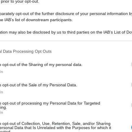
 prior to your opt-out.
nervanti sacrifici e ad una vita piena
rately opt-out of the further disclosure of your personal information by
he IAB’s list of downstream participants.
tion may also be disclosed by us to third parties on the IAB’s List of 
 that may further disclose it to other third parties.
nni, solamente che nel suo cuore
 that this website/app uses one or more Google services and may gath
 casa, la sera, non fa le prove davanti
l Data Processing Opt Outs
including but not limited to your visit or usage behaviour. You may click 
 to Google and its third-party tags to use your data for below specifi
sì un bel giorno prende una decisione:
o opt-out of the Sharing of my personal data.
ogle consent section.
In
 trasferisce al Manhattan's East
al Lee Strasberg Institute, il
o opt-out of the Sale of my Personal Data.
In
o considerevole di star. Il coraggio è
to opt-out of processing my Personal Data for Targeted
ing.
In
o opt-out of Collection, Use, Retention, Sale, and/or Sharing
 viene scelto dal regista Bill
ersonal Data that Is Unrelated with the Purposes for which it
lected.