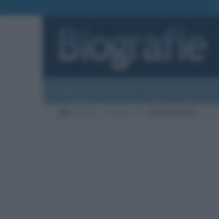
Biografie
Foto
Temi
Categorie
Biografie
Cinema
B
Steve Buscemi