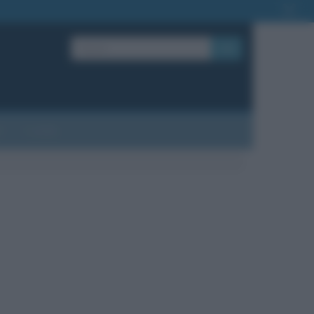
OK
?
Contatti