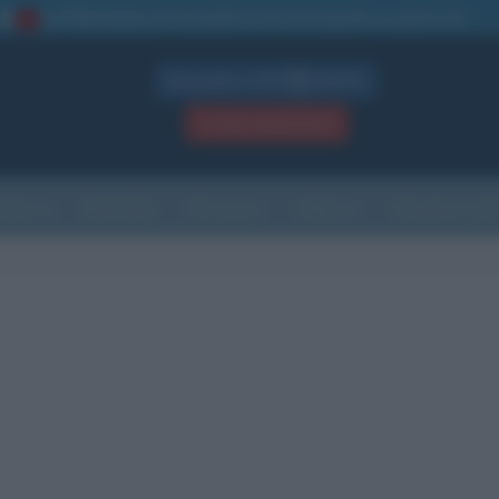
La TUA storia
: perché pubblicare la tua biografia su questo sito
1
Biografie in PDF
GRATIS
ACCEDI / REGISTRATI
Indice
Newsletter
Ricorrenze
Cultura
Che giorno sarà