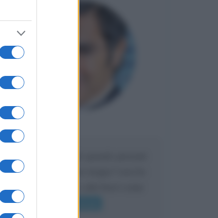
Maria
DA:
Caro Liorni perché quando presenti
l'eredità urli sempre troppo? non ho
mai sentito Mike o altri bravi come
lui gridare
Leggi di più