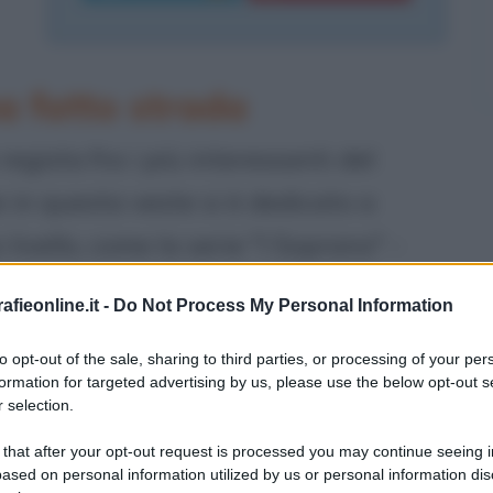
a fatto strada
egista fra i più interessanti del
in questa veste si è dedicato a
o livello, come la serie "I Soprano" -
 13 dicembre 1957 nel quartiere
fieonline.it -
Do Not Process My Personal Information
to opt-out of the sale, sharing to third parties, or processing of your per
formation for targeted advertising by us, please use the below opt-out s
di mezzo fra il lusso e il troppo
 selection.
i alla recitazione durante le scuole
 that after your opt-out request is processed you may continue seeing i
ased on personal information utilized by us or personal information dis
ra per quattro anni come pompiere: