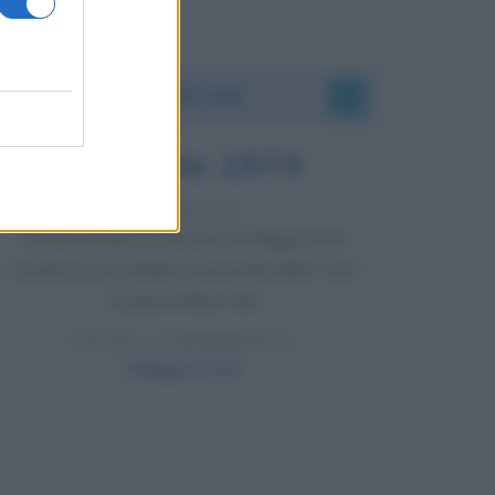
Accadde oggi
7 agosto 1974
52 ANNI FA
Camminando su una fune, Philippe Petit
compie la sua celebre traversata delle Twin
Towers a New York.
LEGGI LA BIOGRAFIA
Philippe Petit