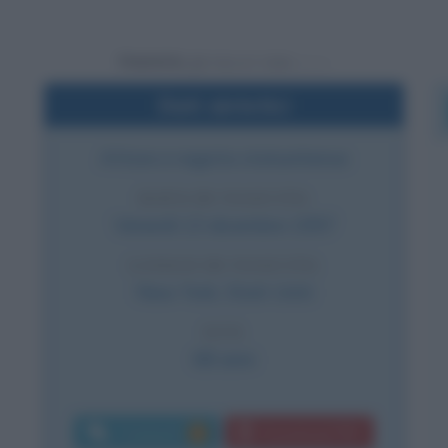
Powered by
Dati sintetici
Attore e regista statunitense
DATA DI NASCITA
Venerdì
13 dicembre
1957
LUOGO DI NASCITA
New York
,
Stati Uniti
ETÀ
68 anni
Commenti:
Download PDF
1