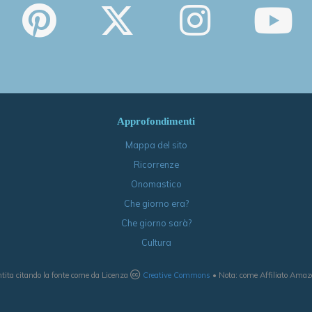
Approfondimenti
Mappa del sito
Ricorrenze
Onomastico
Che giorno era?
Che giorno sarà?
Cultura
tita citando la fonte come da Licenza
Creative Commons
• Nota: come Affiliato Amazon