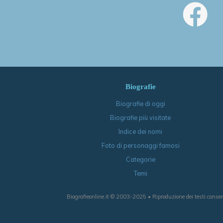
Biografie
Biografie di oggi
Biografie più visitate
Indice dei nomi
Foto di personaggi famosi
Categorie
Temi
Biografieonline.it © 2003-2025 • Riproduzione dei testi consen