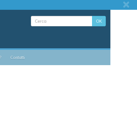
OK
?
Contatti