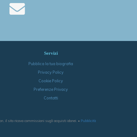
Servizi
Pubblica la tua biografia
Privacy Policy
Cookie Policy
Preferenze Privacy
Contatti
, il sito ricava commissioni sugli acquisti idonei. •
Pubblicità