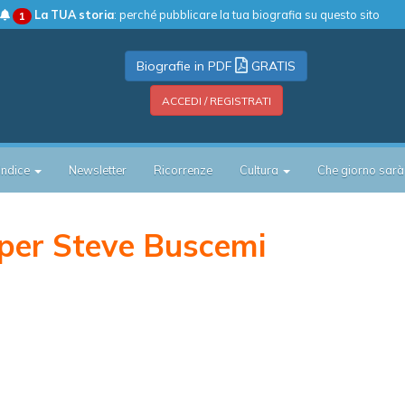
La TUA storia
: perché pubblicare la tua biografia su questo sito
1
Biografie in PDF
GRATIS
ACCEDI / REGISTRATI
Indice
Newsletter
Ricorrenze
Cultura
Che giorno sarà
per Steve Buscemi