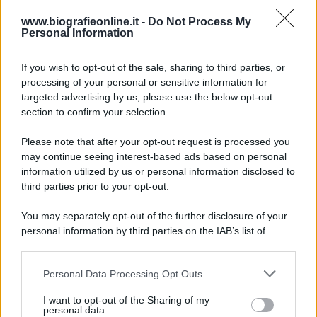
www.biografieonline.it -
Do Not Process My
Personal Information
8 agosto 1956
If you wish to opt-out of the sale, sharing to third parties, or
70 ANNI FA
processing of your personal or sensitive information for
Nella miniera di carbone di Marcinelle, in Belgio,
targeted advertising by us, please use the below opt-out
avviene un disastro nel quale perdono la vita
section to confirm your selection.
centinaia di lavoratori, la maggior parte dei quali
Please note that after your opt-out request is processed you
italiani.
may continue seeing interest-based ads based on personal
LEGGI L'ARTICOLO
information utilized by us or personal information disclosed to
Il disastro di Marcinelle
third parties prior to your opt-out.
You may separately opt-out of the further disclosure of your
personal information by third parties on the IAB’s list of
downstream participants.
Personal Data Processing Opt Outs
This information may also be disclosed by us to third parties
on the IAB’s List of Downstream Participants that may further
I want to opt-out of the Sharing of my
disclose it to other third parties.
personal data.