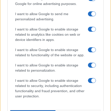
Google for online advertising purposes.
I want to allow Google to send me
personalized advertising.
I want to allow Google to enable storage
related to analytics like cookies on web or
Biografie
Approfondimenti
device identifiers in apps.
Biografie di oggi
Mappa del sito
Biografie più visitate
Ricorrenze
I want to allow Google to enable storage
Indice dei nomi
Onomastico
related to functionality of the website or app.
Foto di personaggi famosi
Che giorno era?
Categorie
Che giorno sarà?
I want to allow Google to enable storage
Temi
Cultura
related to personalization.
Servizi
I want to allow Google to enable storage
Pubblica la tua biografia
related to security, including authentication
functionality and fraud prevention, and other
Privacy Policy
user protection.
Cookie Policy
Preferenze Privacy
Contatti