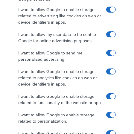
I want to allow Google to enable storage
related to advertising like cookies on web or
device identifiers in apps.
I want to allow my user data to be sent to
Google for online advertising purposes.
I want to allow Google to send me
personalized advertising.
I want to allow Google to enable storage
related to analytics like cookies on web or
Biografie
Approfondimenti
device identifiers in apps.
Biografie di oggi
Mappa del sito
Biografie più visitate
Ricorrenze
I want to allow Google to enable storage
Indice dei nomi
Onomastico
related to functionality of the website or app.
Foto di personaggi famosi
Che giorno era?
Categorie
Che giorno sarà?
I want to allow Google to enable storage
Temi
Cultura
related to personalization.
Servizi
I want to allow Google to enable storage