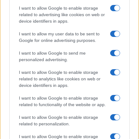
I want to allow Google to enable storage
related to advertising like cookies on web or
device identifiers in apps.
I want to allow my user data to be sent to
Google for online advertising purposes.
I want to allow Google to send me
personalized advertising.
I want to allow Google to enable storage
related to analytics like cookies on web or
Biografie
Approfondimenti
device identifiers in apps.
Biografie di oggi
Mappa del sito
Biografie più visitate
Ricorrenze
I want to allow Google to enable storage
Indice dei nomi
Onomastico
related to functionality of the website or app.
Foto di personaggi famosi
Che giorno era?
Categorie
Che giorno sarà?
I want to allow Google to enable storage
Temi
Cultura
related to personalization.
Servizi
I want to allow Google to enable storage