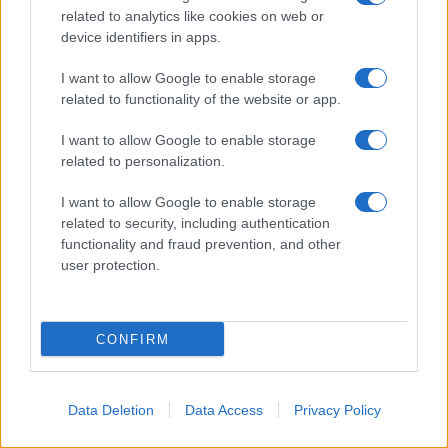
related to analytics like cookies on web or
device identifiers in apps.
I want to allow Google to enable storage
related to functionality of the website or app.
Accadde oggi
I want to allow Google to enable storage
related to personalization.
6 agosto 1945
I want to allow Google to enable storage
81 ANNI FA
related to security, including authentication
Durante la Seconda guerra mondiale avviene uno dei
functionality and fraud prevention, and other
user protection.
più tristi episodi che la storia ricordi: il
bombardamento atomico di Hiroshima.
LEGGI L'ARTICOLO
CONFIRM
Il bombardamento atomico di Hiroshima e
Nagasaki
Data Deletion
Data Access
Privacy Policy