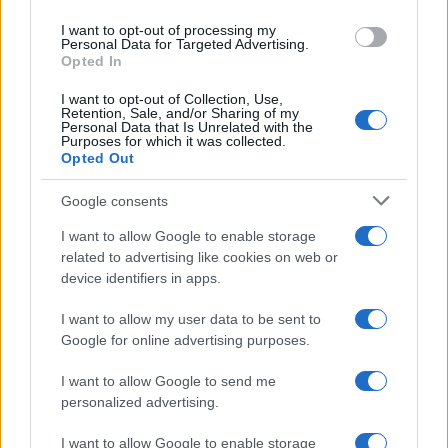
use your data for below specified purposes in below Google
I want to opt-out of processing my
consent section.
Personal Data for Targeted Advertising.
Opted In
I want to opt-out of Collection, Use,
Retention, Sale, and/or Sharing of my
Personal Data that Is Unrelated with the
Purposes for which it was collected.
Opted Out
Google consents
Chi l'ha detto?
I want to allow Google to enable storage
related to advertising like cookies on web or
device identifiers in apps.
Chi controlla il passato controlla il futuro.
I want to allow my user data to be sent to
Chi controlla il presente controlla il passato.
Google for online advertising purposes.
I want to allow Google to send me
personalized advertising.
Chi l'ha detto
I want to allow Google to enable storage