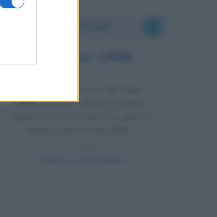
Accadde oggi
8 agosto 1956
70 ANNI FA
Nella miniera di carbone di Marcinelle, in
Belgio, avviene un disastro nel quale
perdono la vita centinaia di lavoratori, la
maggior parte dei quali italiani.
LEGGI L'ARTICOLO
Il disastro di Marcinelle