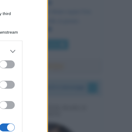
Anche un orologio fermo segna l'ora
 third
giusta. Due volte al giorno.
Downstream
Chi l'ha detto
er and store
to grant or
ed purposes
I vostri commenti e messaggi
MESSAGGI PER MARCO
LIORNI