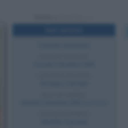
Powered by
Dati sintetici
Criminale colombiano
DATA DI NASCITA
Giovedì
1 dicembre
1949
LUOGO DI NASCITA
Rionegro
,
Colombia
DATA DI MORTE
Giovedì
2 dicembre
1993
(a 44 anni)
LUOGO DI MORTE
Medellin
,
Colombia