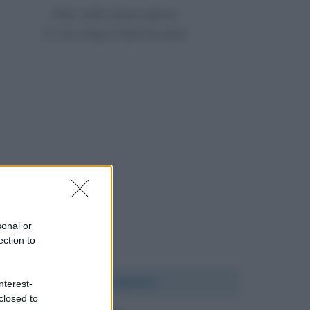
Nato nello stesso giorno
37 anni dopo Pablo Escobar
sonal or
ection to
Chi l'ha detto?
nterest-
closed to