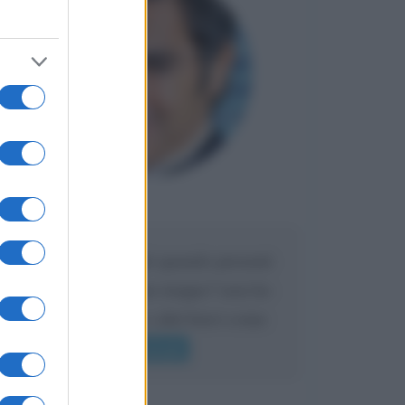
Maria
DA:
Caro Liorni perché quando presenti
l'eredità urli sempre troppo? non ho
mai sentito Mike o altri bravi come
lui gridare
Leggi di più