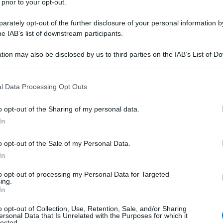
 prior to your opt-out.
rately opt-out of the further disclosure of your personal information by
he IAB’s list of downstream participants.
tion may also be disclosed by us to third parties on the IAB’s List of 
 that may further disclose it to other third parties.
 that this website/app uses one or more Google services and may gath
l Data Processing Opt Outs
including but not limited to your visit or usage behaviour. You may click 
 to Google and its third-party tags to use your data for below specifi
o opt-out of the Sharing of my personal data.
ogle consent section.
In
asce il 1° dicembre del 1949 a
o opt-out of the Sale of my Personal Data.
erzo di sette fratelli, figlio di
In
are, Hermilda Gaviria, e di un
to opt-out of processing my Personal Data for Targeted
ing.
In
ar Echeverri. Cresciuto per le strade
o opt-out of Collection, Use, Retention, Sale, and/or Sharing
via alla
carriera criminale
, rubando e
ersonal Data that Is Unrelated with the Purposes for which it
lected.