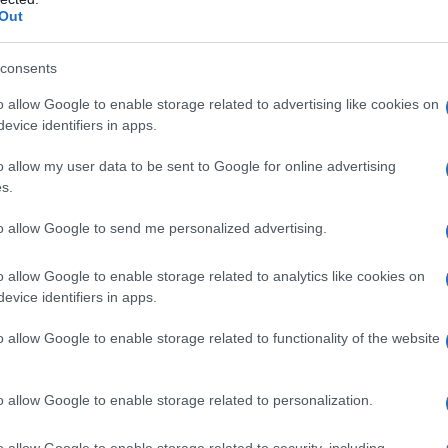
Out
eri.
consents
o allow Google to enable storage related to advertising like cookies on
evice identifiers in apps.
Gaviria
, suo cugino e braccio destro,
o allow my user data to be sent to Google for online advertising
 Nello stesso anno vede la sua fama
s.
o di Fabio Restrepo, spacciatore di
to allow Google to send me personalized advertising.
sso Pablo Escobar) dopo aver
o allow Google to enable storage related to analytics like cookies on
Da quel momento in poi, infatti, gli
evice identifiers in apps.
orare per Pablo, il cui business con il
o allow Google to enable storage related to functionality of the website
mpre più notorietà, al punto da farlo
o allow Google to enable storage related to personalization.
nternazionale.
o allow Google to enable storage related to security, including