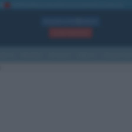
La TUA storia
: perché pubblicare la tua biografia su questo sito
1
Biografie in PDF
GRATIS
ACCEDI / REGISTRATI
Indice
Newsletter
Ricorrenze
Cultura
Che giorno sarà
r