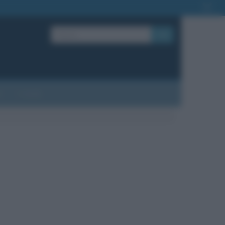
OK
?
Contatti