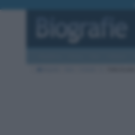
Biografie
Foto
Temi
Categorie
Biografie
Varie
Criminali
E
Pablo Escoba