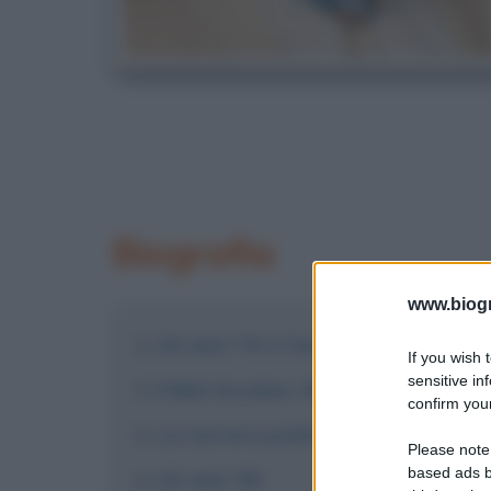
Biografia
www.biogra
Gli anni '70 e l'ascesa
If you wish 
sensitive in
Pablo Escobar, Re della Cocaina
confirm your
La carriera politica
Please note
based ads b
Gli anni '90