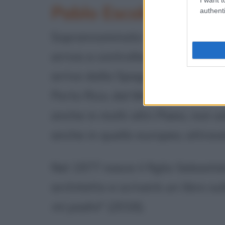
Pablo Escobar, Re de
authenti
Soprannominato "Il Re della Coca
arriva a controllare la maggior 
arrivo dalla Spagna, dalla Repu
Porto Rico, dal Messico e dagli S
anche in molti altri Paesi, non 
anche in quello europeo, attrav
Nel 1977 nasce il figlio Sebasti
architetto e scriverà un libro sul
mi padre
" (2016).