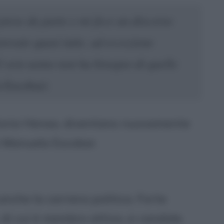
rese da parte e mi fece un discorso
rovate quasi tutte, ad eccezione
il vero uomo non ha bisogno di quelle
 Escobar)
toria Henao, diventano nuovamente
 Manuela Escobar.
nche la carriera politica. Forte
 di cui è membro attivo, si candida