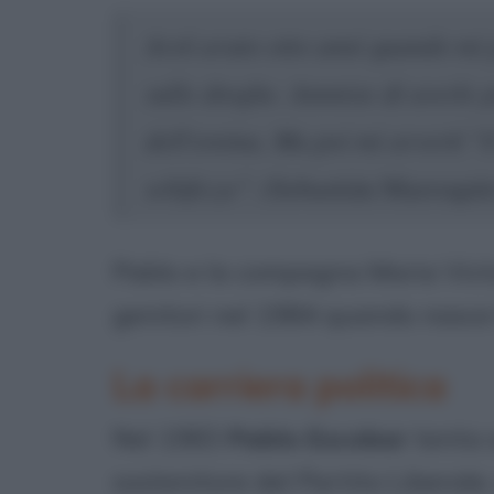
Avrò avuto otto anni quando mi p
sulle droghe. Ammise di averle p
dell'eroina. Ma poi mi avvertì "
schifezze".
(Sebastián Marroquín
Pablo e la compagna Maria Vic
genitori nel 1984 quando nasce
La carriera politica
Nel 1983
Pablo Escobar
tenta a
sostenitore del Partito Liberale,