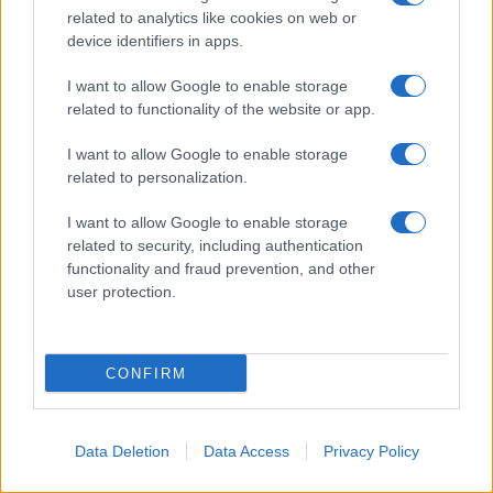
related to analytics like cookies on web or
device identifiers in apps.
I want to allow Google to enable storage
related to functionality of the website or app.
Foto e immagini di San
I want to allow Google to enable storage
8 fotografie
related to personalization.
Gabriele dell'Addolorata
I want to allow Google to enable storage
related to security, including authentication
functionality and fraud prevention, and other
user protection.
CONFIRM
Data Deletion
Data Access
Privacy Policy