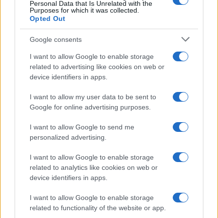
Personal Data that Is Unrelated with the
Purposes for which it was collected.
Opted Out
Google consents
I want to allow Google to enable storage
related to advertising like cookies on web or
device identifiers in apps.
I want to allow my user data to be sent to
Google for online advertising purposes.
I want to allow Google to send me
personalized advertising.
I want to allow Google to enable storage
related to analytics like cookies on web or
Biografie
Approfondimenti
device identifiers in apps.
Biografie di oggi
Mappa del sito
Biografie più visitate
Ricorrenze
I want to allow Google to enable storage
Indice dei nomi
Onomastico
related to functionality of the website or app.
Foto di personaggi famosi
Che giorno era?