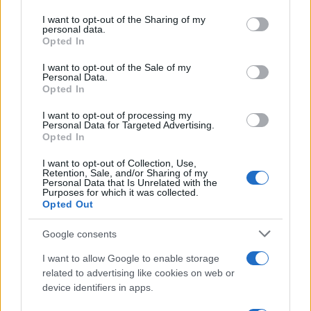
on the IAB’s List of Downstream Participants that may further
I want to opt-out of the Sharing of my
disclose it to other third parties.
personal data.
Opted In
Please note that this website/app uses one or more Google
RICEVI GLI AGGIORNAMENTI
services and may gather and store information including but
I want to opt-out of the Sale of my
Personal Data.
not limited to your visit or usage behaviour. You may click to
Opted In
grant or deny consent to Google and its third-party tags to
Inserisci la tua migliore e-mail
use your data for below specified purposes in below Google
I want to opt-out of processing my
consent section.
Personal Data for Targeted Advertising.
E-mail
Opted In
OK
I want to opt-out of Collection, Use,
Retention, Sale, and/or Sharing of my
Personal Data that Is Unrelated with the
Purposes for which it was collected.
Opted Out
Google consents
I want to allow Google to enable storage
related to advertising like cookies on web or
device identifiers in apps.