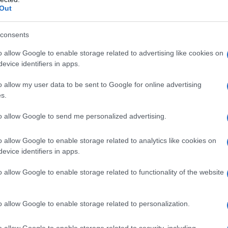
irimpetto alla grotta. Mentre si sta
Out
n colpo di vento che attira la sua
consents
rché l'aria è calma tutt'attorno.
o allow Google to enable storage related to advertising like cookies on
evice identifiers in apps.
ma di 18 apparizioni. Bernadette non
o allow my user data to be sent to Google for online advertising
arlato con la Vergine Maria. Appena
s.
i divide immediatamente in due
to allow Google to send me personalized advertising.
 entusiasti.
o allow Google to enable storage related to analytics like cookies on
evice identifiers in apps.
a incaricata da quella creatura
o allow Google to enable storage related to functionality of the website
: la "Signora" chiede preghiera,
o allow Google to enable storage related to personalization.
i di venire alla grotta in processione
o allow Google to enable storage related to security, including