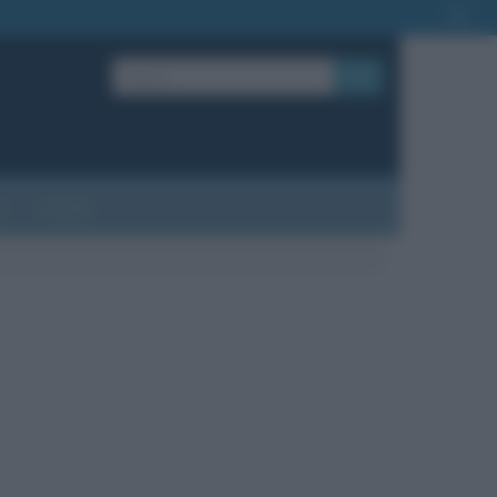
OK
?
Contatti