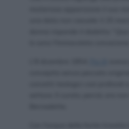
misteriosa apparizione il suo no
una data non casuale: il 25 marz
donna risponde il dialetto: "
Que
Io sono l'Immacolata concezione
L'8 dicembre 1854,
Pio IX
aveva 
concepita senza peccato origin
concetti teologici così profondi e
settore. Il curato, perciò, ora no
Bernadette.
Con l'acqua della fonte trovata 