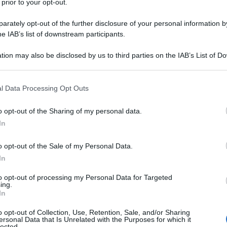
 prior to your opt-out.
 colera. Nel
cachot
(che significa
rately opt-out of the further disclosure of your personal information by
he IAB’s list of downstream participants.
dal giugno del 1856 all'autunno del
tion may also be disclosed by us to third parties on the IAB’s List of 
 that may further disclose it to other third parties.
 that this website/app uses one or more Google services and may gath
4 anni, questa adolescente incolta,
l Data Processing Opt Outs
including but not limited to your visit or usage behaviour. You may click 
 to Google and its third-party tags to use your data for below specifi
ritenuta degna di poter fare la
o opt-out of the Sharing of my personal data.
ogle consent section.
In
che frequentava catechismo con
o opt-out of the Sale of my Personal Data.
na giovane fanciulla sorridente le
In
uel giorno Bernadette si reca alla
to opt-out of processing my Personal Data for Targeted
ing.
ella e un'amica per far legna. Rimane
In
versare come le sue compagne il corso
o opt-out of Collection, Use, Retention, Sale, and/or Sharing
ersonal Data that Is Unrelated with the Purposes for which it
lected.