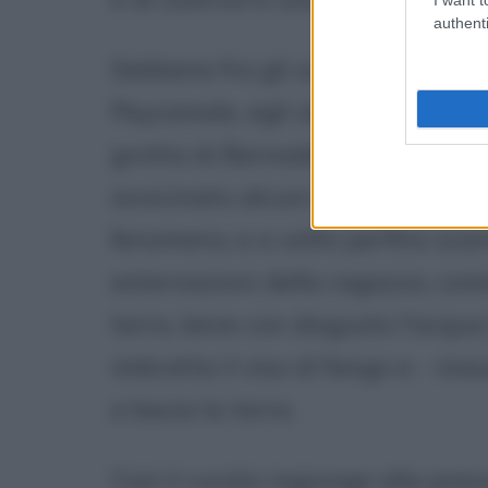
authenti
Sebbene fra gli scettici vi sia an
Peyramale, egli stesso non può e
grotta di Bernadette abbiano inte
avvicinato alcuni alla fede. Tutt
fenomeno, e a volte perfino scan
esternazioni della ragazza, com
terra, beve con disgusto l'acqua 
imbratta il viso di fango e - ina
e bacia la terra.
Così il curato ingiunge alla pre