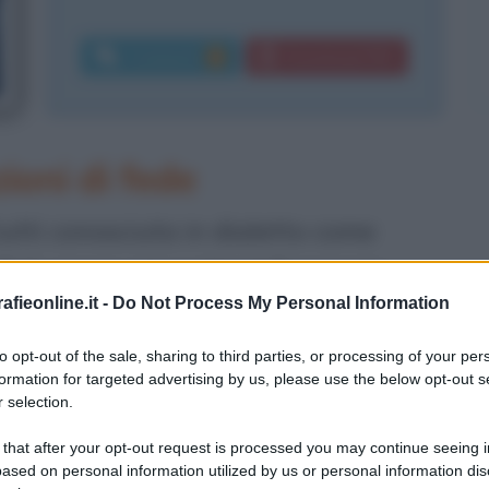
Commenti:
Download PDF
3
oni di fede
tti conosciuta in dialetto come
igli, nasce a Lourdes il 7 gennaio
fieonline.it -
Do Not Process My Personal Information
Louise Castérot. Lui, mugnaio
 il mulino, sicché la famiglia è
to opt-out of the sale, sharing to third parties, or processing of your per
formation for targeted advertising by us, please use the below opt-out s
oterra di un carcere dismesso, luogo
 selection.
te, che soffre di crisi asmatiche, è
 that after your opt-out request is processed you may continue seeing i
ased on personal information utilized by us or personal information dis
bercolosi; nel 1854 scampa