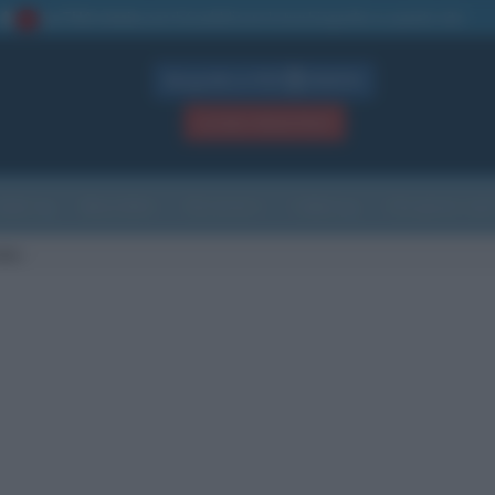
La TUA storia
: perché pubblicare la tua biografia su questo sito
1
Biografie in PDF
GRATIS
ACCEDI / REGISTRATI
Indice
Newsletter
Ricorrenze
Cultura
Che giorno sarà
des