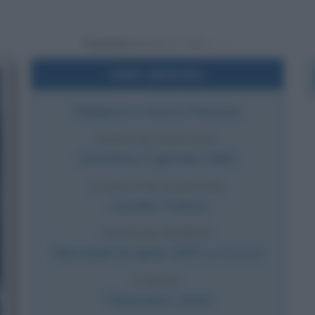
Powered by
Dati sintetici
Religiosa e mistica francese
DATA DI NASCITA
Domenica
7 gennaio
1844
LUOGO DI NASCITA
Lourdes
,
Francia
DATA DI MORTE
Mercoledì
16 aprile
1879
(a 35 anni)
CAUSA
Tubercolosi ossea