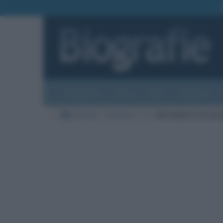
Biografie
Foto
Temi
Categorie
Biografie
Religione
B
Bernadette di Lour