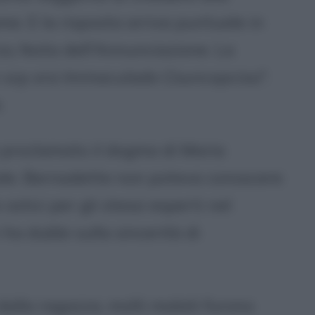
me. E la risposta arriva puntuale in
o, festa dell'Annunciazione. La
 soy era Immaculada Councepciou
".
.
proclamato il dogma di Maria
ale. Bernadette non poteva conoscere
 ostici per gli stessi esperti nel
n ha dubbi sulla sincerità di
dalla ragazza, molti malati furono