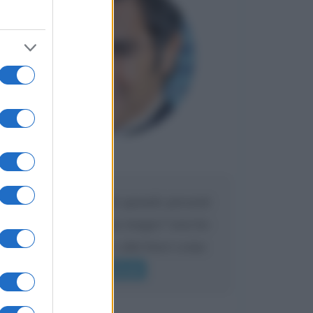
Maria
DA:
Caro Liorni perché quando presenti
l'eredità urli sempre troppo? non ho
mai sentito Mike o altri bravi come
lui gridare
Leggi di più