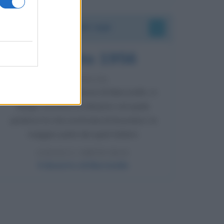
Accadde oggi
8 agosto 1956
70 ANNI FA
Nella miniera di carbone di Marcinelle, in
Belgio, avviene un disastro nel quale
perdono la vita centinaia di lavoratori, la
maggior parte dei quali italiani.
LEGGI L'ARTICOLO
Il disastro di Marcinelle