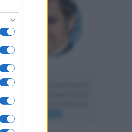
Maria
DA:
Caro Liorni perché quando presenti
l'eredità urli sempre troppo? non ho
mai sentito Mike o altri bravi come
lui gridare
Leggi di più