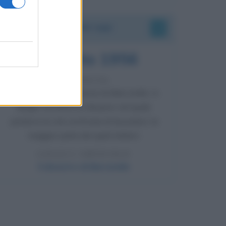
Accadde oggi
8 agosto 1956
70 ANNI FA
Nella miniera di carbone di Marcinelle, in
Belgio, avviene un disastro nel quale
perdono la vita centinaia di lavoratori, la
maggior parte dei quali italiani.
LEGGI L'ARTICOLO
Il disastro di Marcinelle