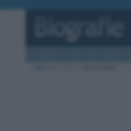
Biografie
Foto
Temi
Categorie
Biografie
Arte
D
Honoré Daumier