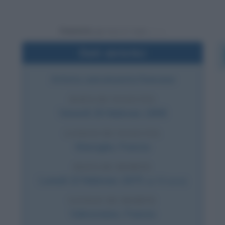
Powered by
Dati sintetici
Artista caricaturista francese
DATA DI NASCITA
Venerdì
26 febbraio
1808
LUOGO DI NASCITA
Marsiglia
,
Francia
DATA DI MORTE
Lunedì
10 febbraio
1879
(a 70 anni)
LUOGO DI MORTE
Valmondois
,
Francia