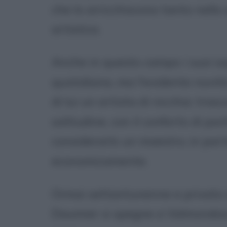
che lo arricchiscono tanto nello
artistica.
Anche in questo campo i suoi so
quotidiana, ma l'evidente novit
di lui un artista di nicchia: tras
solitudine, con il conforto di po
considerarlo un maestro, in part
economicamente.
Ormai settantunenne e privato q
Daumier si spegne a Valmondois, 