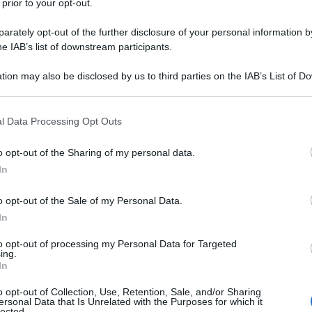
 prior to your opt-out.
classe.
rately opt-out of the further disclosure of your personal information by
he IAB’s list of downstream participants.
dere, attraverso la sua arte, questi
tion may also be disclosed by us to third parties on the IAB’s List of 
 that may further disclose it to other third parties.
 that this website/app uses one or more Google services and may gath
l Data Processing Opt Outs
including but not limited to your visit or usage behaviour. You may click 
egnatore e scultore, Daumier nasce a
 to Google and its third-party tags to use your data for below specifi
o opt-out of the Sharing of my personal data.
ogle consent section.
 Jean Baptiste Louis, poliedrico
In
herine Philip.
o opt-out of the Sale of my Personal Data.
In
ne artistica che si sforza di
to opt-out of processing my Personal Data for Targeted
ing.
distaccata e asettica, Honoré
In
o opt-out of Collection, Use, Retention, Sale, and/or Sharing
e a Gustave Coubert e Jean Francoise
ersonal Data that Is Unrelated with the Purposes for which it
lected.