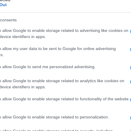
 movimento culturale - erede del
Out
torno al 1840.
consents
o allow Google to enable storage related to advertising like cookies on
 è quella di caricaturista: negli anni
evice identifiers in apps.
ornale di opposizione "La caricature"
o allow my user data to be sent to Google for online advertising
s.
 socio-politico ed antiborghese,
to allow Google to send me personalized advertising.
stata "Charivari" producendo,
ignette create con la tecnica
o allow Google to enable storage related to analytics like cookies on
evice identifiers in apps.
o allow Google to enable storage related to functionality of the website
 è "Gargantua", dedicata a Luigi
o allow Google to enable storage related to personalization.
ino a rasentare l'insulto, gli costa sei
o allow Google to enable storage related to security, including