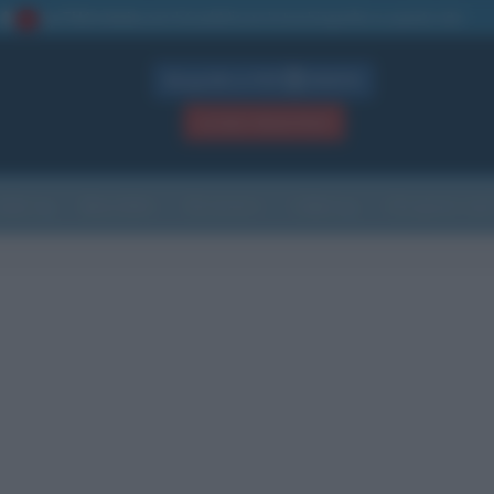
La TUA storia
: perché pubblicare la tua biografia su questo sito
1
Biografie in PDF
GRATIS
ACCEDI / REGISTRATI
Indice
Newsletter
Ricorrenze
Cultura
Che giorno sarà