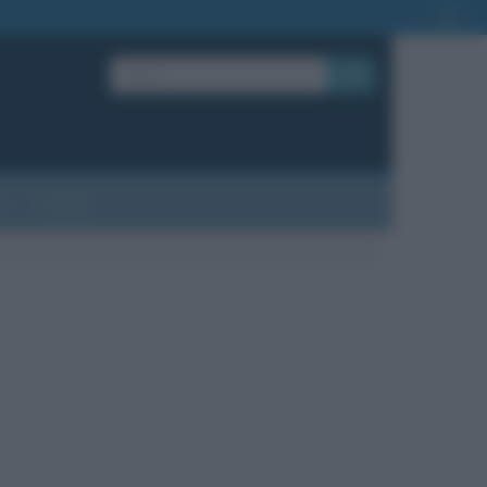
OK
?
Contatti