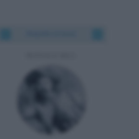
Biografie correlate
BUFFALO BILL