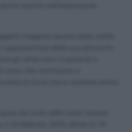
 spirito quanto nell'espressione
ggetti traggono spunto dalla realtà
à rappresentata dalla sua pittura fa
corre gli ultimi anni in povertà e
chi amici che continuano a
icolare di Corot che lo sostiene anche
uasi del tutto della vista, Honoré
il 10 febbraio 1879, all'età di 70