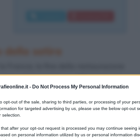
Commenta
Download PDF
 della satira
a Francia, la fine della restaurazione
nizio, con
Luigi Filippo
d'Orléans, del
fieonline.it -
Do Not Process My Personal Information
e. Ma il processo di emancipazione
inizio, perché già durante il regno di
to opt-out of the sale, sharing to third parties, or processing of your per
formation for targeted advertising by us, please use the below opt-out s
polino una nuova coscienza sociale,
 selection.
la gente che ha sempre fatto le
 that after your opt-out request is processed you may continue seeing i
ased on personal information utilized by us or personal information dis
che ora invece comincia a maturare,