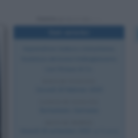
Powered by
Dati sintetici
Imprenditore tedesco-statunitense,
fondatore del brand d'abbigliamento
Levi Strauss & Co.
DATA DI NASCITA
Giovedì
26 febbraio
1829
LUOGO DI NASCITA
Buttenheim
,
Germania
DATA DI MORTE
Venerdì
26 settembre
1902
(a 73 anni)