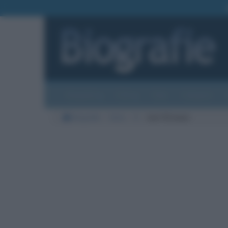
Biografie
Foto
Temi
Categorie
Biografie
Varie
S
Levi Strauss