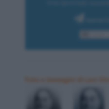
VUOI RICEVERE AGGIOR
Inserisci 
Foto e immagini di Levi St