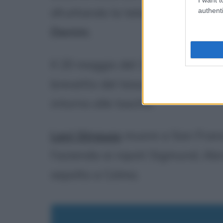
sfruttando la tela denominata 
authenti
Denim
.
Il 20 maggio del 1873 insieme co
brevetto del tessuto, con tanto 
intorno alle tasche.
Levi Strauss
muore a San Franci
l'azienda ai nipoti Sigmund, Abr
sepolto a Colma.