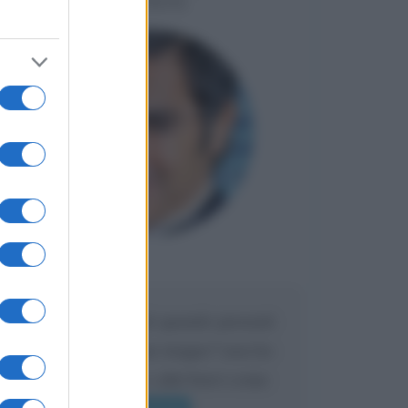
LIORNI
Maria
DA:
Caro Liorni perché quando presenti
l'eredità urli sempre troppo? non ho
mai sentito Mike o altri bravi come
lui gridare