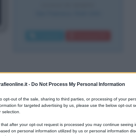
LUOGO DI MORTE
San Francisco
,
Stati Uniti
Commenta
Download PDF
ario è Löb Strauß), noto per la famosa
fieonline.it -
Do Not Process My Personal Information
 nasce il 26 febbraio del 1829 a
to opt-out of the sale, sharing to third parties, or processing of your per
formation for targeted advertising by us, please use the below opt-out s
ri bavaresi di origine ebrea,
 selection.
ciato la Germania come molti suoi
 that after your opt-out request is processed you may continue seeing i
o di Bremerhaven, sbarca negli Stati
ased on personal information utilized by us or personal information dis