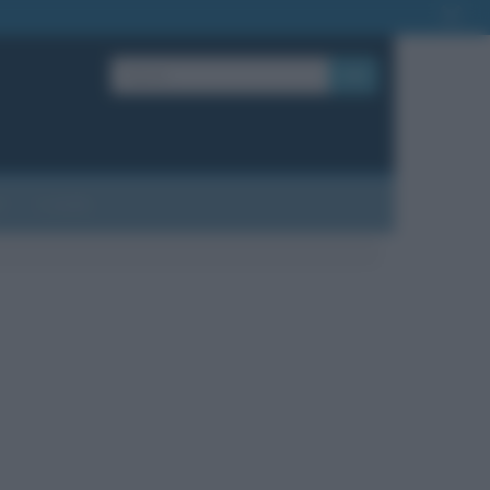
OK
?
Contatti