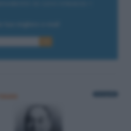
NAMENTI SU LEVI STRAUSS ?
la tua migliore e-mail
E-mail
OK
rauss
3 fotografie