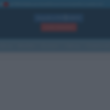
La TUA storia
: perché pubblicare la tua biografia su questo sito
1
Biografie in PDF
GRATIS
ACCEDI / REGISTRATI
Indice
Newsletter
Ricorrenze
Cultura
Che giorno sarà