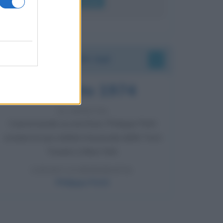
Leggi di più
Accadde oggi
7 agosto 1974
52 ANNI FA
Camminando su una fune, Philippe Petit
compie la sua celebre traversata delle Twin
Towers a New York.
LEGGI LA BIOGRAFIA
Philippe Petit