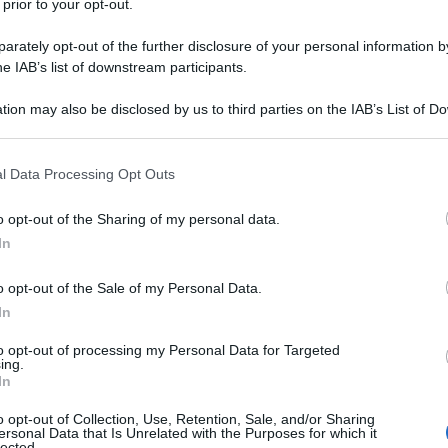
 prior to your opt-out.
onas, suoi fratelli maggiori, hanno
rately opt-out of the further disclosure of your personal information by
ento di successo.
he IAB’s list of downstream participants.
tion may also be disclosed by us to third parties on the IAB’s List of 
ni passati nella
Grande Mela
, il futuro
 that may further disclose it to other third parties.
i in Kentucky, a Louisville, nel ranch
 that this website/app uses one or more Google services and may gath
l Data Processing Opt Outs
including but not limited to your visit or usage behaviour. You may click 
Daniel Goldman, suo zio. Qui Löb
 to Google and its third-party tags to use your data for below specifi
o opt-out of the Sharing of my personal data.
ogle consent section.
ndovi cinque anni con la speranza di
In
i e imprenditore indipendente, pur
o opt-out of the Sale of my Personal Data.
In
stione del ranch alla morte dello zio.
to opt-out of processing my Personal Data for Targeted
ing.
In
mma e le sorelle Strauß sono giunte
o opt-out of Collection, Use, Retention, Sale, and/or Sharing
ano a Louis e Jonas, Löb decide di
ersonal Data that Is Unrelated with the Purposes for which it
lected.