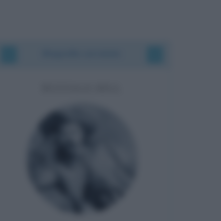
Biografie correlate
BUFFALO BILL