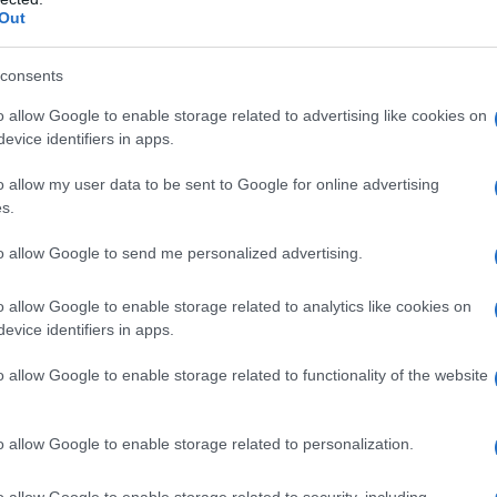
 inglesizzandolo: si tratta del primo
Out
nza americana, che arriva nel 1853.
consents
an Francisco, luogo che all'epoca sta
o allow Google to enable storage related to advertising like cookies on
evice identifiers in apps.
sviluppo in virtù della
corsa all'oro
: la
o allow my user data to be sent to Google for online advertising
ita a un'industria tessile che soddisfi
s.
ri richiesti per il lavoro nelle miniere,
to allow Google to send me personalized advertising.
r i carri dei pionieri.
o allow Google to enable storage related to analytics like cookies on
evice identifiers in apps.
nato David Stern, un ingrosso, il
Levi
o allow Google to enable storage related to functionality of the website
di trasformarsi in un venditore
te nelle miniere, inventa quella che
o allow Google to enable storage related to personalization.
pette
, ideale per i minatori,
o allow Google to enable storage related to security, including