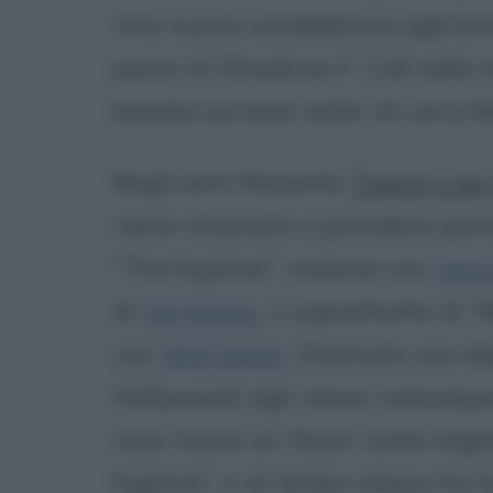
Una nuova candidatura agli Emm
panni di Woodrow F. Call nella 
basata sul best seller di Larry 
Negli anni Novanta
Tommy Lee 
viene chiamato a prendere parte 
"The fugitive", insieme con
Harr
di
Val Kilmer
, e soprattutto di 
con
Will Smith
. Divenuto uno deg
Hollywood, egli riesce comunque 
caso riceve un Oscar come migli
fugitive", e al tempo stesso ha l