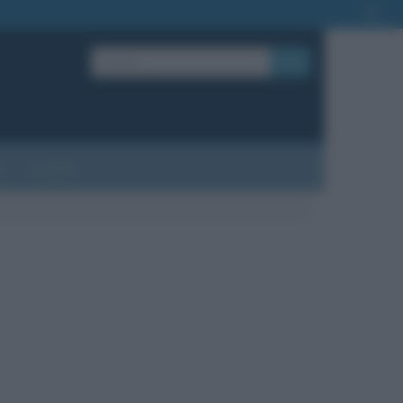
OK
?
Contatti