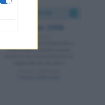
Accadde oggi
8 agosto 1956
70 ANNI FA
Nella miniera di carbone di Marcinelle, in
Belgio, avviene un disastro nel quale
perdono la vita centinaia di lavoratori, la
maggior parte dei quali italiani.
LEGGI L'ARTICOLO
Il disastro di Marcinelle