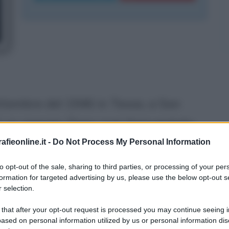
ttembre del 1946 in Texas, a San
 di un operaio. Dopo aver frequentato
diploma nella St. Mark's School of
fieonline.it -
Do Not Process My Personal Information
 Harvard, laureandosi cum laude nel
to opt-out of the sale, sharing to third parties, or processing of your per
formation for targeted advertising by us, please use the below opt-out s
i meccanismi del Cattolicesimo nei
 selection.
 ragazzo è appassionato di football
 that after your opt-out request is processed you may continue seeing i
razie alla sua abilità aveva ottenuto
ased on personal information utilized by us or personal information dis