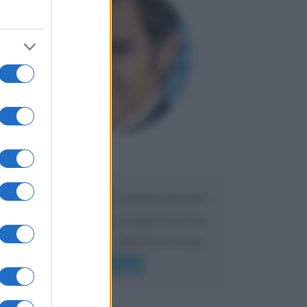
Maria
DA:
Caro Liorni perché quando presenti
l'eredità urli sempre troppo? non ho
mai sentito Mike o altri bravi come
lui gridare
Leggi di più