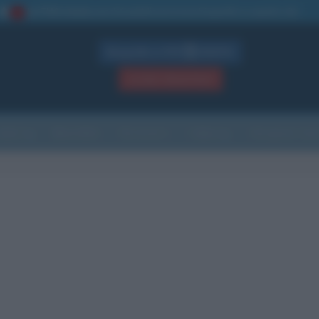
La TUA storia
: perché pubblicare la tua biografia su questo sito
1
Biografie in PDF
GRATIS
ACCEDI / REGISTRATI
Indice
Newsletter
Ricorrenze
Cultura
Che giorno sarà