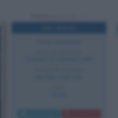
Powered by
Dati sintetici
Attore statunitense
DATA DI NASCITA
Domenica
15 settembre
1946
LUOGO DI NASCITA
San Saba
,
Stati Uniti
ETÀ
79 anni
Invia messaggio
Download PDF