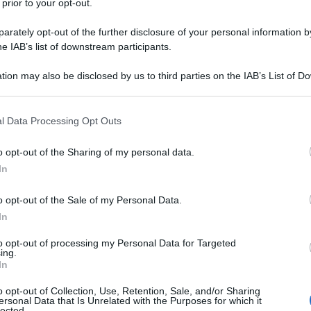
 prior to your opt-out.
alla St. Mark's School prima e ad
rately opt-out of the further disclosure of your personal information by
llege è uno dei giocatori che
he IAB’s list of downstream participants.
h tra Yale ed Harvard terminato 29 a
tion may also be disclosed by us to third parties on the IAB’s List of 
 that may further disclose it to other third parties.
in un giocatore professionista,
 that this website/app uses one or more Google services and may gath
l Data Processing Opt Outs
sua costituzione troppo magra: per
including but not limited to your visit or usage behaviour. You may click 
 to Google and its third-party tags to use your data for below specifi
ortive per dedicarsi alla recitazione.
o opt-out of the Sharing of my personal data.
ogle consent section.
In
sposta a New York con l'obiettivo di
o opt-out of the Sale of my Personal Data.
In
Broadway a 23 anni in "A patriot for
to opt-out of processing my Personal Data for Targeted
uo primo ruolo in un film. Si tratta,
ing.
In
 studente di Harvard in "Love story".
o opt-out of Collection, Use, Retention, Sale, and/or Sharing
ersonal Data that Is Unrelated with the Purposes for which it
 in "Four on a garden", di Abe
lected.