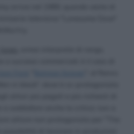
y arriva nel 1989, quando veste di
miniserie televisiva "Lonesome Dove"
McMurtry.
Jones
, ormai interprete di rango,
a successi commerciali: è il caso di
ison Ford
, "
Batman forever
", al fianco
"Men in black", dove è co-protagonista
li attori più pagati e più richiesti di
a soddisfare anche la critica: non a
ore attore non protagonista per "The
a possibilità di lavorare in produzioni