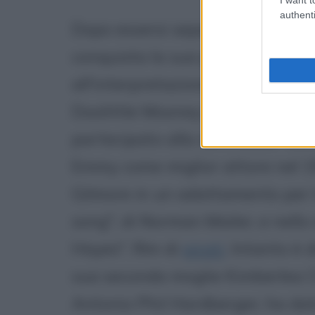
authenti
Dopo essersi separato dalla mog
conquista la sua prima nominati
all'interpretazione del marito d
Doolittle Mooney Linn, in "Coal
partecipato alla commedia "Ba
Emmy come miglior attore nel 19
Gilmore in un adattamento per l
song", di Norman Mailer, e nell
Hayes", film di
pirati
. Intanto è 
sua seconda moglie Kimberlea Clo
Antonio Phil Hardberger, ha dat