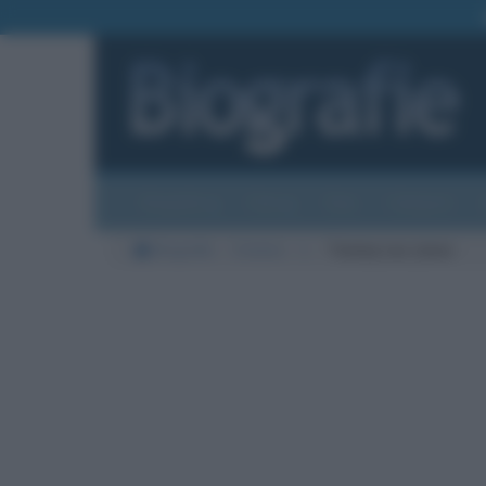
Biografie
Foto
Temi
Categorie
Biografie
Cinema
L
Tommy Lee Jones