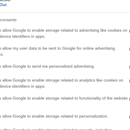
Out
 e Carol Channing, ha l'opportunità di
 anni Settanta, anche in televisione,
consents
o allow Google to enable storage related to advertising like cookies on
k Toland nella soap opera della ABC
evice identifiers in apps.
 frattempo, con Kate Lardner, figlia del
o allow my user data to be sent to Google for online advertising
l 1974 Jones torna sul palco con Zero
s.
", mentre poco dopo è protagonista
to allow Google to send me personalized advertising.
d Hughes
", che riscuote un ottimo
o allow Google to enable storage related to analytics like cookies on
evice identifiers in apps.
nterpreta un evaso in "Jackson County
o allow Google to enable storage related to functionality of the website
el Vietnam in "Rolling Thunder",
The Betsy", di Harold Robbins, ha
o allow Google to enable storage related to personalization.
nce Olivier
.
o allow Google to enable storage related to security, including