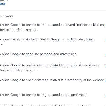
era età, la famiglia si trasferisce a
Out
ntraprende fra l'altro studi di canto.
consents
, viene allevata dalla madre (oltre
o allow Google to enable storage related to advertising like cookies on
evice identifiers in apps.
ata di una percezione straordinaria
o allow my user data to be sent to Google for online advertising
sso non collimante con la realtà. Ad
s.
ie non era certo un esempio di virtù
to allow Google to send me personalized advertising.
dito al cricket e alle carte che alla
o allow Google to enable storage related to analytics like cookies on
evice identifiers in apps.
o allow Google to enable storage related to functionality of the website
arebbe una normale infanzia
o allow Google to enable storage related to personalization.
tto che non andò mai a scuola. Anche
o allow Google to enable storage related to security, including