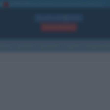
La TUA storia
: perché pubblicare la tua biografia su questo sito
1
Biografie in PDF
GRATIS
ACCEDI / REGISTRATI
Indice
Newsletter
Ricorrenze
Cultura
Che giorno sarà