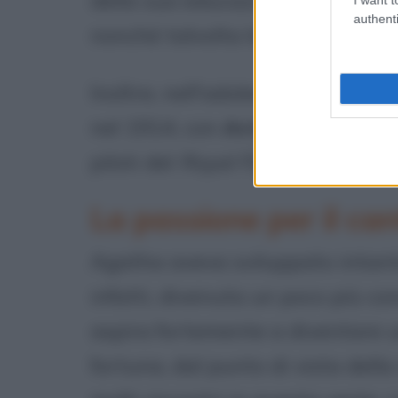
della sua educazione scolastica 
authenti
nonché talvolta le varie governa
Inoltre, nell'adolescenza fece mo
nel 1914, con
Archie Christie
ch
piloti del
Royal Flying Corps
dur
La passione per il can
Agatha aveva sviluppato intant
infatti, divenuta un poco più con
aspira fortemente a diventare
fortuna, dal punto di vista della