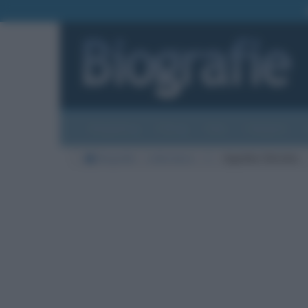
Biografie
Foto
Temi
Categorie
Biografie
Letteratura
C
Agatha Christie