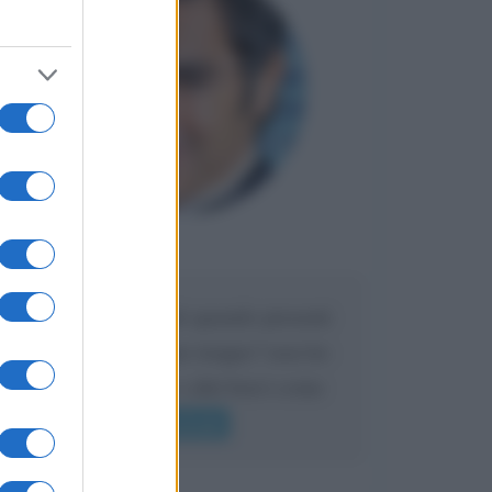
Maria
DA:
Caro Liorni perché quando presenti
l'eredità urli sempre troppo? non ho
mai sentito Mike o altri bravi come
lui gridare
Leggi di più