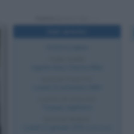
Powered by
Dati sintetici
Scrittrice inglese
VERO NOME
Agatha Mary Clarissa Miller
DATA DI NASCITA
Lunedì
15 settembre
1890
LUOGO DI NASCITA
Torquay
,
Inghilterra
DATA DI MORTE
Lunedì
12 gennaio
1976
(a 85 anni)