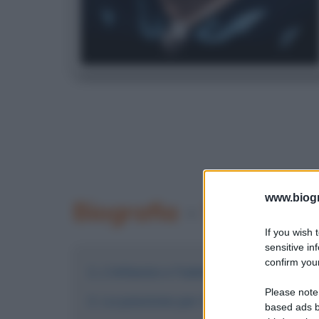
www.biogra
Biografia
•
Signora in
If you wish 
sensitive in
confirm your
L'infanzia e l'adolescenza
Please note
La passione per il canto e i primi i
based ads b