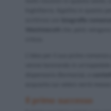
molti riscontri in questa veste,
Inghilterra. Agatha in questo per
scrittrice con
biografie romanz
Westmacott
che, però, vengono
critica.
L'idea per il suo primo romanzo g
venne lavorando in un'ospedale 
dispensario (farmacia), a
contat
acquisita sui veleni verrà messa 
Il primo successo