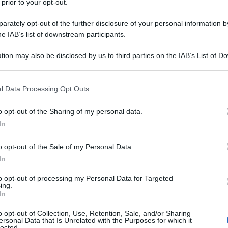
 prior to your opt-out.
rately opt-out of the further disclosure of your personal information by
 Guerra Mondiale
he IAB’s list of downstream participants.
tion may also be disclosed by us to third parties on the IAB’s List of 
 that may further disclose it to other third parties.
stie
 that this website/app uses one or more Google services and may gath
l Data Processing Opt Outs
including but not limited to your visit or usage behaviour. You may click 
 to Google and its third-party tags to use your data for below specifi
o opt-out of the Sharing of my personal data.
ogle consent section.
In
o opt-out of the Sale of my Personal Data.
ce nel 1890 a Torquay, in Inghilterra
In
to opt-out of processing my Personal Data for Targeted
ing.
In
cenza
o opt-out of Collection, Use, Retention, Sale, and/or Sharing
ersonal Data that Is Unrelated with the Purposes for which it
lected.