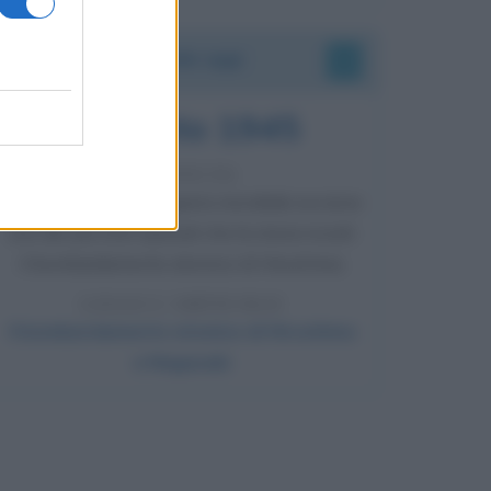
Accadde oggi
6 agosto 1945
81 ANNI FA
Durante la Seconda guerra mondiale avviene
uno dei più tristi episodi che la storia ricordi:
il bombardamento atomico di Hiroshima.
LEGGI L'ARTICOLO
Il bombardamento atomico di Hiroshima
e Nagasaki