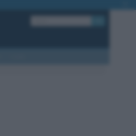
OK
?
Contatti