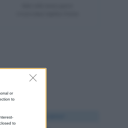
Nato nello stesso giorno
14 anni dopo Agatha Christie
sonal or
ection to
Chi l'ha detto?
nterest-
closed to