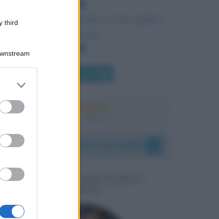
Il genio senza formazione è come argento
 third
in miniera.
Downstream
Chi l'ha detto
er and store
to grant or
ed purposes
I vostri commenti e messaggi
MESSAGGI PER MARCO
LIORNI