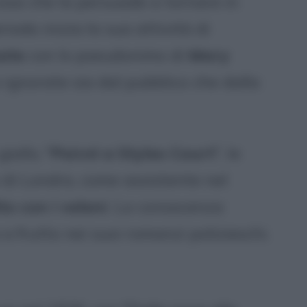
 cosa che la persuade a tornare in
iodo inizia la sua attività di
ate
con lo pseudonimo di
Mary
 ignorate sia dal pubblico che dalla
iallo, "
Poirot a Styles Court
", le
di Londra, come assistente nel
to con i veleni
. La conoscenza
a frutto nei suoi romanzi polizieschi.