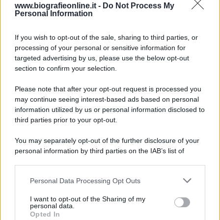
www.biografieonline.it -
Do Not Process My
Personal Information
8 agosto 1956
If you wish to opt-out of the sale, sharing to third parties, or
70 ANNI FA
processing of your personal or sensitive information for
Nella miniera di carbone di Marcinelle, in Belgio,
targeted advertising by us, please use the below opt-out
avviene un disastro nel quale perdono la vita
section to confirm your selection.
centinaia di lavoratori, la maggior parte dei quali
Please note that after your opt-out request is processed you
italiani.
may continue seeing interest-based ads based on personal
LEGGI L'ARTICOLO
information utilized by us or personal information disclosed to
Il disastro di Marcinelle
third parties prior to your opt-out.
You may separately opt-out of the further disclosure of your
personal information by third parties on the IAB’s list of
downstream participants.
Personal Data Processing Opt Outs
This information may also be disclosed by us to third parties
on the IAB’s List of Downstream Participants that may further
I want to opt-out of the Sharing of my
disclose it to other third parties.
personal data.
Opted In
Please note that this website/app uses one or more Google