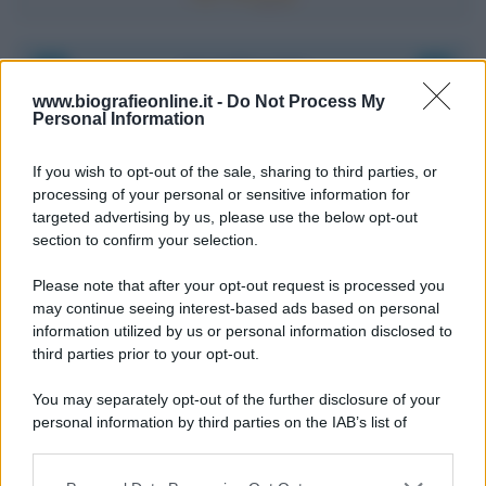
Accadde oggi
www.biografieonline.it -
Do Not Process My
Personal Information
8 agosto 1956
If you wish to opt-out of the sale, sharing to third parties, or
70 ANNI FA
processing of your personal or sensitive information for
Nella miniera di carbone di Marcinelle, in Belgio,
targeted advertising by us, please use the below opt-out
avviene un disastro nel quale perdono la vita
section to confirm your selection.
centinaia di lavoratori, la maggior parte dei quali
Please note that after your opt-out request is processed you
italiani.
may continue seeing interest-based ads based on personal
LEGGI L'ARTICOLO
information utilized by us or personal information disclosed to
Il disastro di Marcinelle
third parties prior to your opt-out.
You may separately opt-out of the further disclosure of your
personal information by third parties on the IAB’s list of
downstream participants.