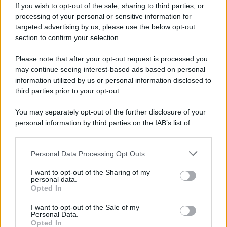
If you wish to opt-out of the sale, sharing to third parties, or
omaggio a colei che così a lungo era
processing of your personal or sensitive information for
targeted advertising by us, please use the below opt-out
stata la sua confidente, abbia
section to confirm your selection.
mestamente dichiarato:
Please note that after your opt-out request is processed you
may continue seeing interest-based ads based on personal
information utilized by us or personal information disclosed to
Ecco l'unico omaggio che ho potuto
third parties prior to your opt-out.
renderle.
You may separately opt-out of the further disclosure of your
personal information by third parties on the IAB’s list of
downstream participants.
La storica nobile di Francia viene
Personal Data Processing Opt Outs
This information may also be disclosed by us to third parties
on the IAB’s List of Downstream Participants that may further
infine sepolta a Parigi nella cappella
I want to opt-out of the Sharing of my
disclose it to other third parties.
personal data.
del convento dei Cappuccini.
Opted In
Please note that this website/app uses one or more Google
services and may gather and store information including but
I want to opt-out of the Sale of my
Personal Data.
not limited to your visit or usage behaviour. You may click to
Madame de Pompadour
Opted In
grant or deny consent to Google and its third-party tags to