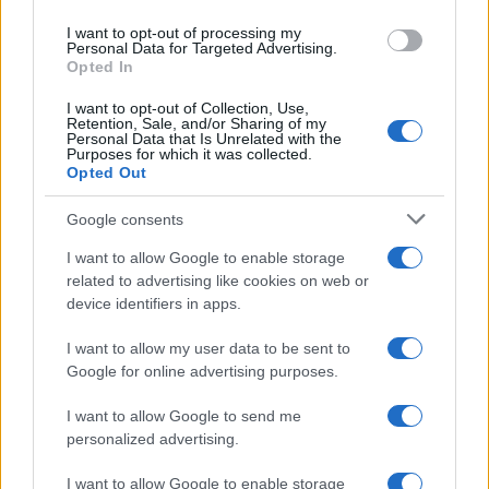
nella cultura
use your data for below specified purposes in below Google
I want to opt-out of processing my
consent section.
Personal Data for Targeted Advertising.
Opted In
Madame de Pompadour è oggetto di
I want to opt-out of Collection, Use,
versetti satirici che
Thomas Mann
fa
Retention, Sale, and/or Sharing of my
Personal Data that Is Unrelated with the
Purposes for which it was collected.
recitare al poeta di Lubecca, Jacques
Opted Out
Hoffstede, uno dei personaggi del suo
Google consents
primo romanzo, "I Buddenbrook".
I want to allow Google to enable storage
related to advertising like cookies on web or
device identifiers in apps.
Nel campo della
moda
il nome
I want to allow my user data to be sent to
Pompadour
è associato a un tipo di
Google for online advertising purposes.
acconciatura in voga negli anni '50. I
I want to allow Google to send me
personalized advertising.
tacchi Pompadour
sono un tipo di
I want to allow Google to enable storage