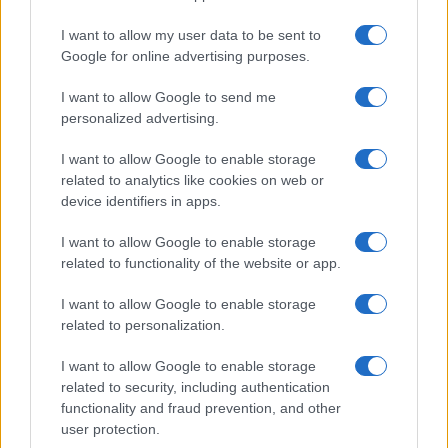
I want to allow my user data to be sent to
Google for online advertising purposes.
I want to allow Google to send me
personalized advertising.
I want to allow Google to enable storage
related to analytics like cookies on web or
Biografie
Approfondimenti
device identifiers in apps.
Biografie di oggi
Mappa del sito
Biografie più visitate
Ricorrenze
I want to allow Google to enable storage
Indice dei nomi
Onomastico
related to functionality of the website or app.
Foto di personaggi famosi
Che giorno era?
Categorie
Che giorno sarà?
I want to allow Google to enable storage
Temi
Cultura
related to personalization.
Servizi
I want to allow Google to enable storage
Pubblica la tua biografia
related to security, including authentication
functionality and fraud prevention, and other
Privacy Policy
user protection.
Cookie Policy