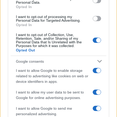
Personal Data.
not limited to your visit or usage behaviour. You may click to
Opted In
grant or deny consent to Google and its third-party tags to
Inserisci la tua migliore e-mail
use your data for below specified purposes in below Google
I want to opt-out of processing my
consent section.
Personal Data for Targeted Advertising.
E-mail
Opted In
OK
I want to opt-out of Collection, Use,
Retention, Sale, and/or Sharing of my
Personal Data that Is Unrelated with the
Purposes for which it was collected.
Opted Out
Google consents
I want to allow Google to enable storage
related to advertising like cookies on web or
device identifiers in apps.
I want to allow my user data to be sent to
Google for online advertising purposes.
I want to allow Google to send me
personalized advertising.