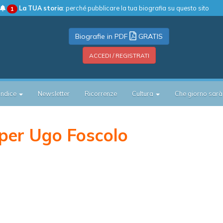
La TUA storia
: perché pubblicare la tua biografia su questo sito
1
Biografie in PDF
GRATIS
ACCEDI / REGISTRATI
Indice
Newsletter
Ricorrenze
Cultura
Che giorno sarà
per Ugo Foscolo