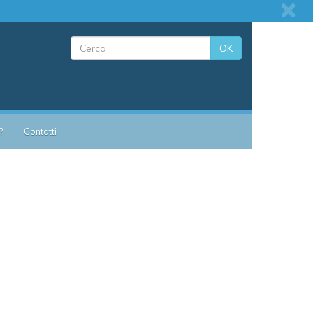
OK
?
Contatti