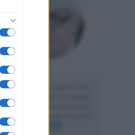
Francesco
DA:
Carissimo Beppe, Leggendo il Tuo
articolo domenicale, se il mondiale
lo vincerà la Francia dovremo dire:
ha vinto il mondo extra-comunitario
o quasi....
Leggi di più