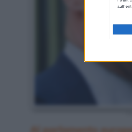
authenti
Lo
Al parlamento europ