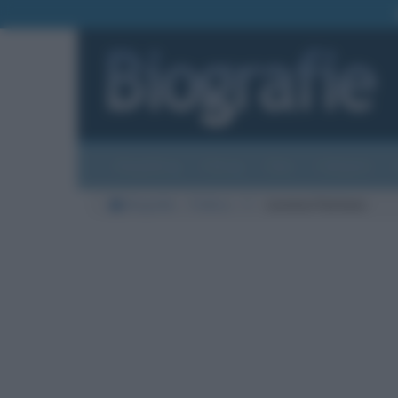
Biografie
Foto
Temi
Categorie
Biografie
Politica
F
Lorenzo Fontana