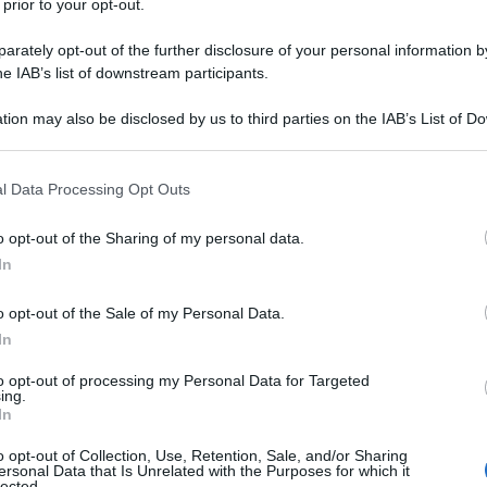
 prior to your opt-out.
rately opt-out of the further disclosure of your personal information by
he IAB’s list of downstream participants.
tion may also be disclosed by us to third parties on the IAB’s List of 
 that may further disclose it to other third parties.
ile del 1980 a Verona. Dopo avere
 that this website/app uses one or more Google services and may gath
ll'Università degli Studi di Padova
l Data Processing Opt Outs
including but not limited to your visit or usage behaviour. You may click 
 to Google and its third-party tags to use your data for below specifi
he. Nel 2002 entra a far parte della
o opt-out of the Sharing of my personal data.
ogle consent section.
In
rd
, il Movimento Giovani Padani, di
o opt-out of the Sale of my Personal Data.
In
to opt-out of processing my Personal Data for Targeted
tana
frequenta l'Università Europea
ing.
In
la civiltà cristiana.
o opt-out of Collection, Use, Retention, Sale, and/or Sharing
ersonal Data that Is Unrelated with the Purposes for which it
lected.