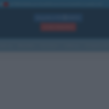
La TUA storia
: perché pubblicare la tua biografia su questo sito
1
Biografie in PDF
GRATIS
ACCEDI / REGISTRATI
Indice
Newsletter
Ricorrenze
Cultura
Che giorno sarà