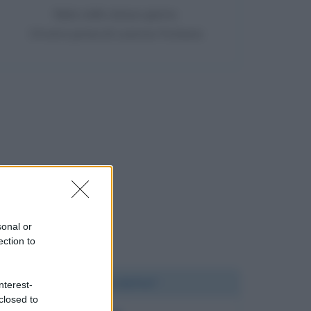
Nata nello stesso giorno
34 anni prima di Lorenzo Fontana
sonal or
ection to
Chi l'ha detto?
nterest-
closed to