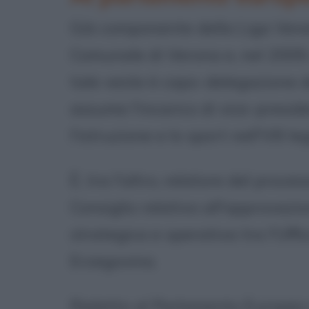
Già componente della Liga Vene
Comunale di Verona e, nel 2009
tale veste è capo-delegazione d
assume l'incarico di vice-presid
l'istruzione e lo sport nell'VIII le
È, tra l'altro, relatore del proce
Consiglio relativo all'approvazi
strategica e operativa tra l'Uffi
Erzegovina.
Rieletto al Parlamento Europeo i