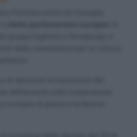
ta, Fontana entra nel Consiglio
, è
eletto parlamentare europeo
. In
el gruppo leghista a Strasburgo, e
ente della commissione per la cultura,
gislatura.
sso di decisione di esecuzione del
one dell'accordo sulla cooperazione
cio europeo di polizia e la Bosnia-
n occasione delle elezioni del 2014,