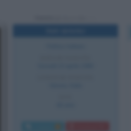
Powered by
Dati sintetici
Politico italiano
DATA DI NASCITA
Giovedì
10 aprile
1980
LUOGO DI NASCITA
Verona
,
Italia
ETÀ
46 anni
Commenti:
Download PDF
3