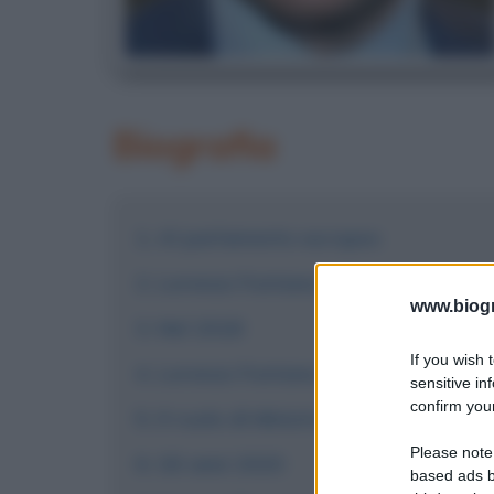
Biografia
Al parlamento europeo
Lorenzo Fontana nella seconda met
www.biogra
Nel 2018
If you wish 
Lorenzo Fontana sui social
sensitive in
confirm your
Il ruolo di Ministro
Please note
Gli anni 2020
based ads b