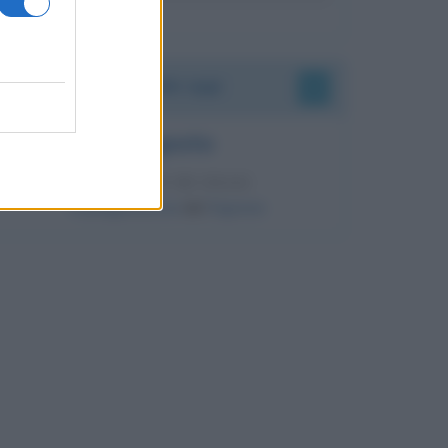
Accadde oggi
6 agosto
IL SANTO DI OGGI
Trasfigurazione
del
Signore