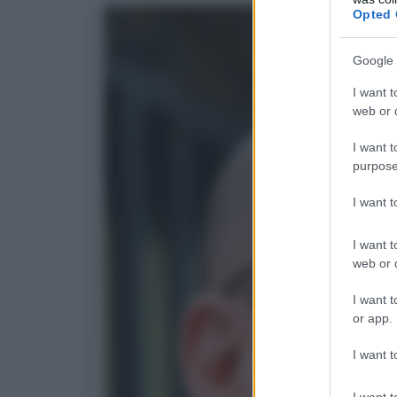
Opted 
Google 
I want t
web or d
I want t
purpose
I want 
I want t
web or d
I want t
or app.
I want t
I want t