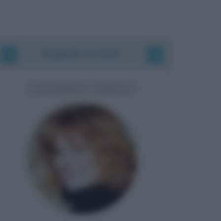
Biografie correlate
CATERINA CASELLI