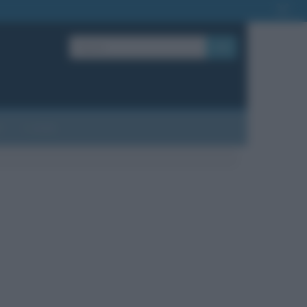
OK
?
Contatti