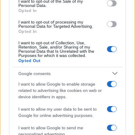
I want to opt-out of the Sale of my
Personal Data.
not limited to your visit or usage behaviour. You may click to
Opted In
grant or deny consent to Google and its third-party tags to
Inserisci la tua migliore e-mail
use your data for below specified purposes in below Google
I want to opt-out of processing my
consent section.
Personal Data for Targeted Advertising.
E-mail
Opted In
OK
I want to opt-out of Collection, Use,
Retention, Sale, and/or Sharing of my
Personal Data that Is Unrelated with the
Purposes for which it was collected.
Opted Out
Google consents
I want to allow Google to enable storage
related to advertising like cookies on web or
device identifiers in apps.
I want to allow my user data to be sent to
Google for online advertising purposes.
I want to allow Google to send me
personalized advertising.