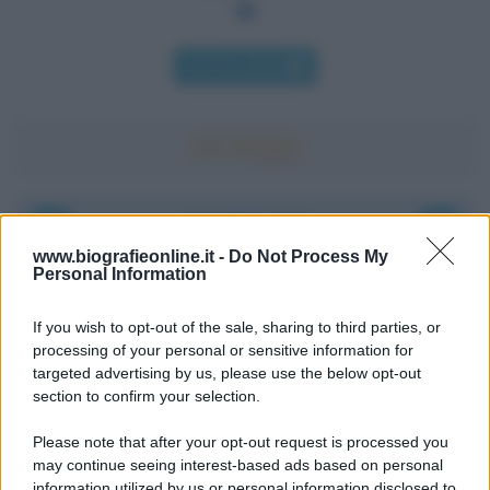
Chi l'ha detto
Accadde oggi
www.biografieonline.it -
Do Not Process My
Personal Information
8 agosto 1956
If you wish to opt-out of the sale, sharing to third parties, or
70 ANNI FA
processing of your personal or sensitive information for
Nella miniera di carbone di Marcinelle, in Belgio,
targeted advertising by us, please use the below opt-out
avviene un disastro nel quale perdono la vita
section to confirm your selection.
centinaia di lavoratori, la maggior parte dei quali
Please note that after your opt-out request is processed you
italiani.
may continue seeing interest-based ads based on personal
LEGGI L'ARTICOLO
information utilized by us or personal information disclosed to