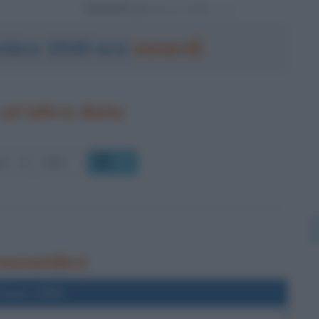
Powered by
embre 1940 era
venerdì
un'altra data
OK
5 novembre
l'anno 1904