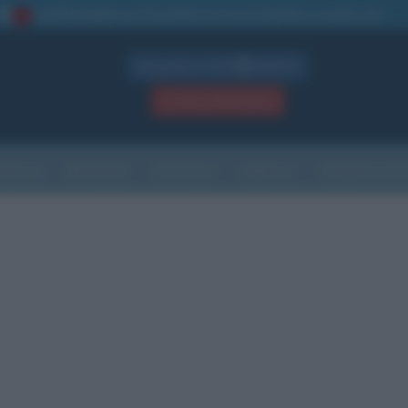
La TUA storia
: perché pubblicare la tua biografia su questo sito
1
Biografie in PDF
GRATIS
ACCEDI / REGISTRATI
Indice
Newsletter
Ricorrenze
Cultura
Che giorno sarà