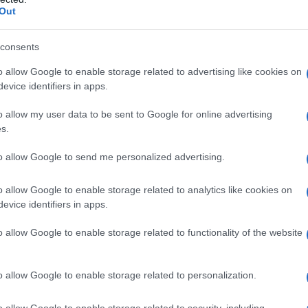
Out
l'anno 1960
consents
TÀ DELL'OPERA TEATRALE "L'ARIALDA"
o allow Google to enable storage related to advertising like cookies on
dell'opera teatrale "L'Arialda", venata di tematiche
evice identifiers in apps.
i attori Rina Morelli, Paolo Stoppa e Umberto Orsini si
o allow my user data to be sent to Google for online advertising
nni Gronchi per protestare contro la censura e contro il
s.
pera. Il Presidente si rifiuta di riceverli.
to allow Google to send me personalized advertising.
LA BIOGRAFIA
ino Visconti
o allow Google to enable storage related to analytics like cookies on
evice identifiers in apps.
l'anno 1943
o allow Google to enable storage related to functionality of the website
TARE GLI ZINGARI COME GLI EBREI
o allow Google to enable storage related to personalization.
i zingari vengano messi "allo stesso livello degli ebrei e
o allow Google to enable storage related to security, including