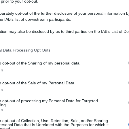
 prior to your opt-out.
l'anno 1971
rately opt-out of the further disclosure of your personal information by
he IAB’s list of downstream participants.
RIMO MICROPROCESSORE
 microprocessore del mondo, il 4004.
tion may also be disclosed by us to third parties on the IAB’s List of 
 that may further disclose it to other third parties.
 L'ARTICOLO
 sui computer
 that this website/app uses one or more Google services and may gath
l Data Processing Opt Outs
including but not limited to your visit or usage behaviour. You may click 
 to Google and its third-party tags to use your data for below specifi
o opt-out of the Sharing of my personal data.
ogle consent section.
l'anno 1969
In
o opt-out of the Sale of my Personal Data.
IL K-19 LO USS GATO
In
ttomarino sovietico K-19 si scontra con il sottomarino
 Gato nel Mare di Barents.
to opt-out of processing my Personal Data for Targeted
ing.
In
 L'ARTICOLO
(film del 2002)
o opt-out of Collection, Use, Retention, Sale, and/or Sharing
ersonal Data that Is Unrelated with the Purposes for which it
lected.