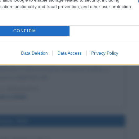
pi di concentramento".
cation functionality and fraud prevention, and other user protection.
LA BIOGRAFIA
rich Himmler
CONFIRM
l'anno 1921
Data Deletion
Data Access
Privacy Policy
EL DIRIGIBILE ROMA
abbricato in Italia su progetto di Umberto Nobile e in
sercito degli Stati Uniti.
LA BIOGRAFIA
erto Nobile
l'anno 1533