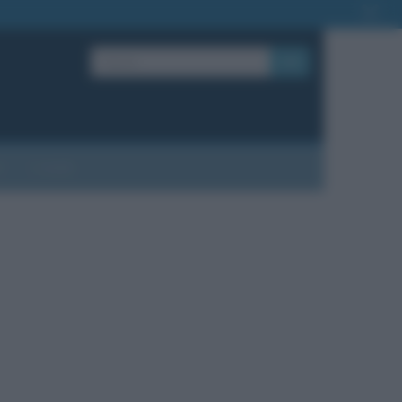
OK
?
Contatti