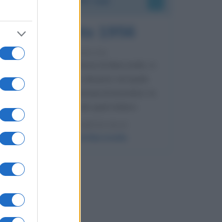
8 agosto 1956
70 ANNI FA
Nella miniera di carbone di Marcinelle, in
Belgio, avviene un disastro nel quale
perdono la vita centinaia di lavoratori, la
maggior parte dei quali italiani.
LEGGI L'ARTICOLO
Il disastro di Marcinelle