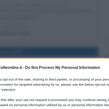
ETTO PER IL RASOIO GILLETTE
con lama sostituibile. Il suo inventore, King Camp Gillette,
vetto alla fine del 1901.
 L'ARTICOLO
 storia del rasoio
l'anno 1988
SCITA DELLO STATO PALESTINESE
fieonline.it -
Do Not Process My Personal Information
la nascita dello Stato palestinese e contestualmente
 quello israeliano.
to opt-out of the sale, sharing to third parties, or processing of your per
formation for targeted advertising by us, please use the below opt-out s
 L'ARTICOLO
 selection.
ra Palestina e Israele
 that after your opt-out request is processed you may continue seeing i
ased on personal information utilized by us or personal information dis