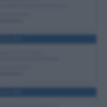
DEL POPOLO INCA
co e procede al massacro del popolo Inca.
LA BIOGRAFIA
cisco Pizarro
l'anno 1532
IZARRO A CAJAMARCA
 Cajamarca per incontrare Atahualpa.
LA BIOGRAFIA
cisco Pizarro
l'anno 1956
RAFICO DI ELVIS PRESLEY