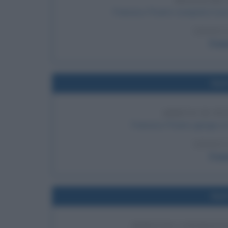
MASSACRO 
Francisco Pizarro conquista Cus
LEGGI 
Fran
Nel
ARRIVO DI P
Francisco Pizarro giunge a
LEGGI 
Fran
Nel
DEBUTTO CINEMATOG