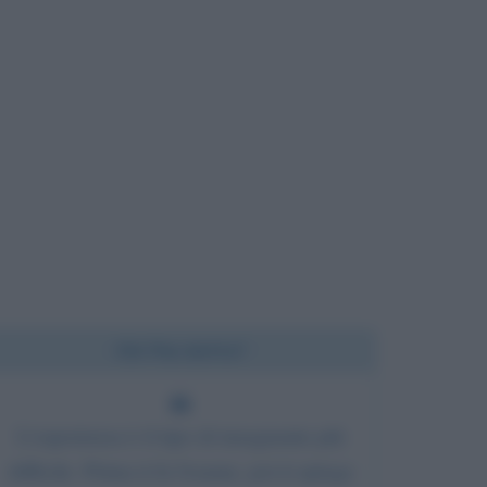
Chi l'ha detto?
L'esperienza è il tipo di insegnante più
difficile. Prima ti fa l'esame, poi ti spiega