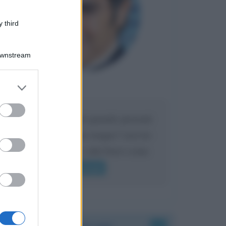
 third
Downstream
er and store
Maria
DA:
to grant or
ed purposes
Caro Liorni perché quando presenti
l'eredità urli sempre troppo? non ho
mai sentito Mike o altri bravi come
lui gridare
Leggi di più
Accadde oggi