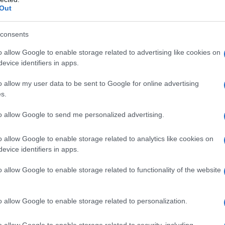
Out
l'anno 1950
consents
CA DEL POSSESSO DELLA BOMBA ATOMICA
cia di possedere la bomba atomica.
o allow Google to enable storage related to advertising like cookies on
evice identifiers in apps.
 L'ARTICOLO
i sulle bombe
o allow my user data to be sent to Google for online advertising
s.
to allow Google to send me personalized advertising.
l'anno 1935
o allow Google to enable storage related to analytics like cookies on
evice identifiers in apps.
L CANE HACHIKO
per la sua fedeltà e lealtà, muore di filariasi all'età di
o allow Google to enable storage related to functionality of the website
tamente il ritorno del padrone per ben dieci anni.
 L'ARTICOLO
o allow Google to enable storage related to personalization.
, film del 2009
o allow Google to enable storage related to security, including