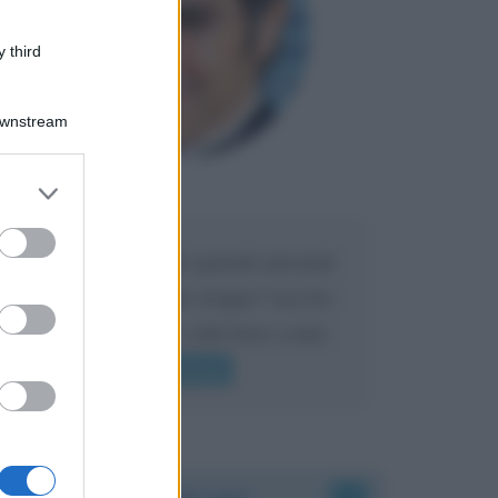
 third
Downstream
er and store
Maria
DA:
to grant or
ed purposes
Caro Liorni perché quando presenti
l'eredità urli sempre troppo? non ho
mai sentito Mike o altri bravi come
lui gridare
Leggi di più
Accadde oggi