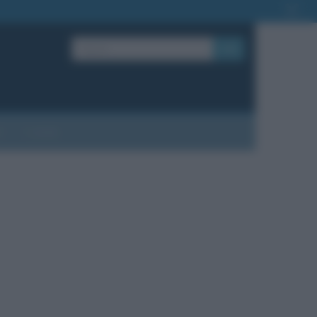
OK
?
Contatti