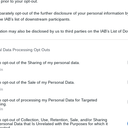
l'anno 1983
 prior to your opt-out.
rately opt-out of the further disclosure of your personal information by
DEL MALE' PER L'UNIONE SOVIETICA, DA
he IAB’s list of downstream participants.
E DI REAGAN
an chiama l'Unione Sovietica l'impero del male.
tion may also be disclosed by us to third parties on the IAB’s List of 
 that may further disclose it to other third parties.
LA BIOGRAFIA
ald Reagan
 that this website/app uses one or more Google services and may gath
l Data Processing Opt Outs
including but not limited to your visit or usage behaviour. You may click 
 to Google and its third-party tags to use your data for below specifi
o opt-out of the Sharing of my personal data.
ogle consent section.
l'anno 1957
In
o opt-out of the Sale of my Personal Data.
DEL CANALE DI SUEZ
In
pre il Canale di Suez.
to opt-out of processing my Personal Data for Targeted
ing.
 L'ARTICOLO
In
ale di Suez
o opt-out of Collection, Use, Retention, Sale, and/or Sharing
ersonal Data that Is Unrelated with the Purposes for which it
lected.