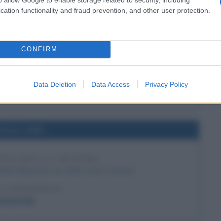
cation functionality and fraud prevention, and other user protection.
l'anno 1918
 INFLUENZA SPAGNOLA
CONFIRM
spagnola, è l'inizio di una devastante pandemia.
 L'ARTICOLO
Data Deletion
Data Access
Privacy Policy
 sull'influenza
l'anno 1890
ALO BILL E I BUTTERI
alo Bill perde una sfida contro i butteri.
LA BIOGRAFIA
uffalo Bill