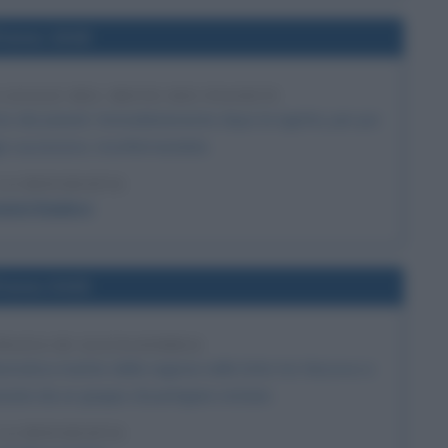
l'anno 1618
 LEGGE DEL MOTO DEI PIANETI
to dei pianeti. Immediatamente dopo la rigetta, per poi
io successivo, riconfermandola.
LA BIOGRAFIA
anni Keplero
l'anno 0415
IPAZIA DI ALESSANDRIA
ematica martire della ragione nelle lotte tra Vescovo e
ata da un gruppo di partigiani cristiani.
LA BIOGRAFIA