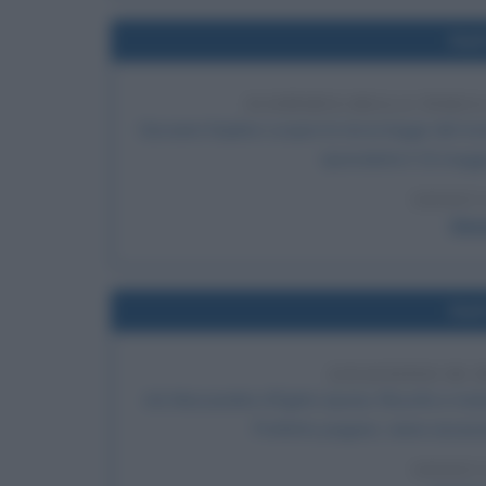
Nel
SCOPERTA DELLA TERZA
Giovanni Keplero scopre la terza legge del mo
riprenderla il 15 magg
LEGGI 
Giov
Nel
ASSASSINIO DI 
Ad Alessandria d'Egitto Ipazia, filosofa e mat
Prefetto pagano, viene assassin
LEGGI 