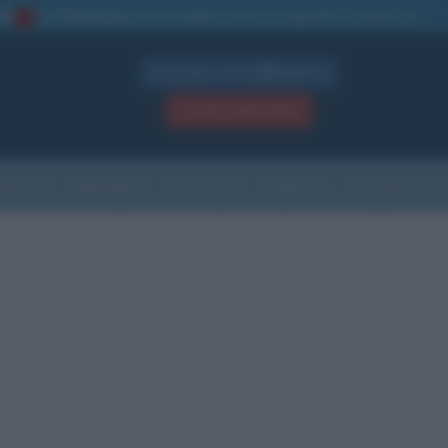
La TUA storia
: perché pubblicare la tua biografia su questo sito
1
Biografie in PDF
GRATIS
ACCEDI / REGISTRATI
Indice
Newsletter
Ricorrenze
Cultura
Che giorno sarà