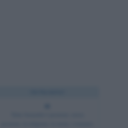
Chi l'ha detto?
Tutta l'umanità è passione; senza
passione, la religione, la storia, i romanzi,