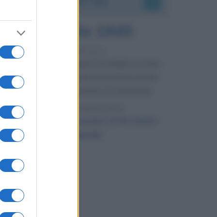
6 agosto 1945
81 ANNI FA
Durante la Seconda guerra mondiale avviene
uno dei più tristi episodi che la storia ricordi:
il bombardamento atomico di Hiroshima.
LEGGI L'ARTICOLO
Il bombardamento atomico di Hiroshima
e Nagasaki