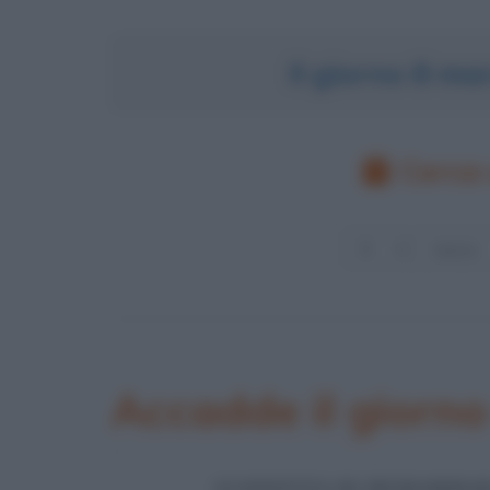
Il giorno 8 m
Cerca 
Accadde il giorn
SCONFITTA DI MUHAMMAD