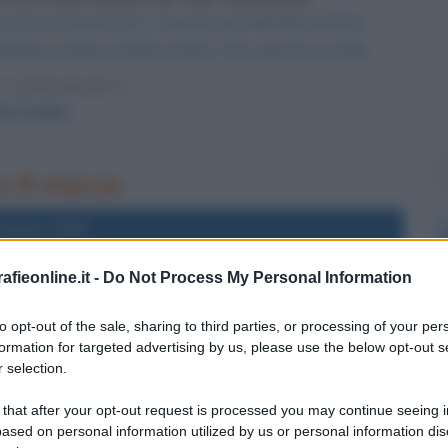
i tre incontri epici. L'incontro per difendere il titolo
 Madison Square Garden di New York, gremito di stelle.
LA BIOGRAFIA
oe Frazier
no 8 marzo
l'anno 1987
fieonline.it -
Do Not Process My Personal Information
 EPISODIO DELLA SERIE TV A-TEAM
 della serie televisiva statunitense A-Team.
to opt-out of the sale, sharing to third parties, or processing of your per
formation for targeted advertising by us, please use the below opt-out s
LA BIOGRAFIA
 selection.
rge Peppard
 that after your opt-out request is processed you may continue seeing i
ased on personal information utilized by us or personal information dis