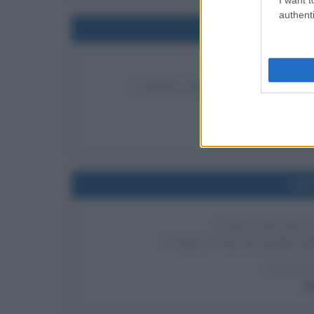
authenti
Nel
PRIMO CASO DI
Si registra il primo caso di influenza 
LEGGI
Frasi
Nel
SFIDA TRA BUFF
A Roma, a Prati di Castello, Buff
LEGGI 
B