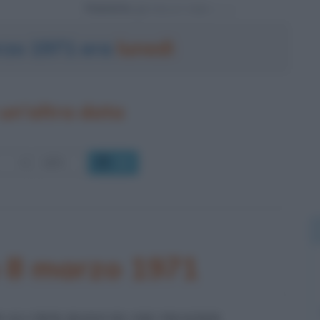
Powered by
arzo 1971 era
lunedì
un'altra data
OK
o 8 marzo 1971
 ALI PER MANO DI JOE FRAZIER