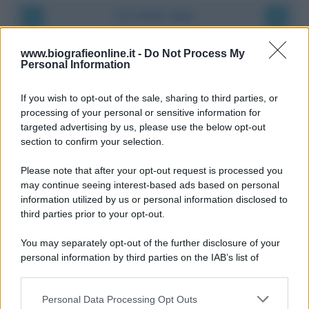
Accadde oggi
9 agosto 1945
www.biografieonline.it -
Do Not Process My
Personal Information
81 ANNI FA
If you wish to opt-out of the sale, sharing to third parties, or
Dopo l'attacco alla città giapponese di Hiroshima
processing of your personal or sensitive information for
avvenuto tre giorni prima, gli Stati Uniti sganciano
targeted advertising by us, please use the below opt-out
un'altra bomba atomica radendo al suolo la città di
section to confirm your selection.
Nagasaki.
Please note that after your opt-out request is processed you
LEGGI L'ARTICOLO
may continue seeing interest-based ads based on personal
Il bombardamento atomico di Hiroshima e
information utilized by us or personal information disclosed to
Nagasaki
third parties prior to your opt-out.
You may separately opt-out of the further disclosure of your
personal information by third parties on the IAB’s list of
downstream participants.
Personal Data Processing Opt Outs
This information may also be disclosed by us to third parties