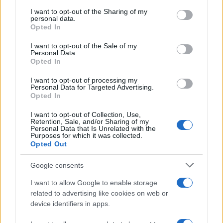
on the IAB’s List of Downstream Participants that may further
I want to opt-out of the Sharing of my
disclose it to other third parties.
personal data.
Opted In
Please note that this website/app uses one or more Google
RICEVI GLI AGGIORNAMENTI
services and may gather and store information including but
I want to opt-out of the Sale of my
Personal Data.
not limited to your visit or usage behaviour. You may click to
Opted In
grant or deny consent to Google and its third-party tags to
Inserisci la tua migliore e-mail
use your data for below specified purposes in below Google
I want to opt-out of processing my
consent section.
Personal Data for Targeted Advertising.
E-mail
Opted In
OK
I want to opt-out of Collection, Use,
Retention, Sale, and/or Sharing of my
Personal Data that Is Unrelated with the
Purposes for which it was collected.
Opted Out
Google consents
I want to allow Google to enable storage
related to advertising like cookies on web or
device identifiers in apps.