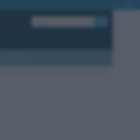
OK
?
Contatti