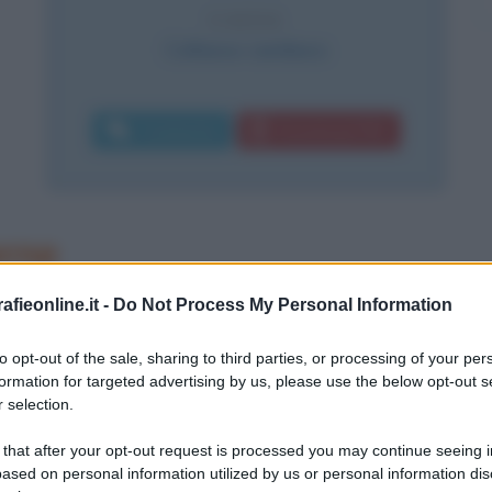
CAUSA
Collasso cardiaco
Commenta
Download PDF
rne
ue il 16 luglio 1911 a Indipendence
fieonline.it -
Do Not Process My Personal Information
dato da un suo piccolo cugino che non
to opt-out of the sale, sharing to third parties, or processing of your per
formation for targeted advertising by us, please use the below opt-out s
 il cognome Rogers dal suo patrigno.
 selection.
 that after your opt-out request is processed you may continue seeing i
quando apparve al suo fianco un
ased on personal information utilized by us or personal information dis