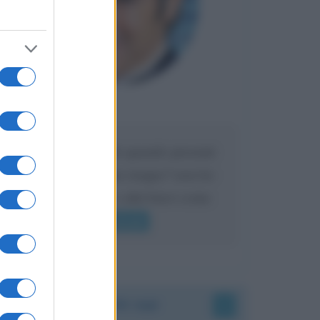
Maria
DA:
Caro Liorni perché quando presenti
l'eredità urli sempre troppo? non ho
mai sentito Mike o altri bravi come
lui gridare
Leggi di più
Accadde oggi