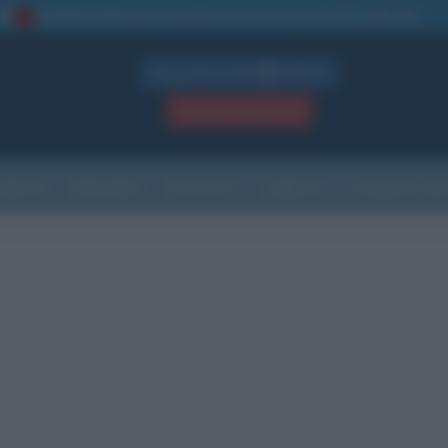
La TUA storia
: perché pubblicare la tua biografia su questo sito
1
Biografie in PDF
GRATIS
ACCEDI / REGISTRATI
Indice
Newsletter
Ricorrenze
Cultura
Che giorno sarà