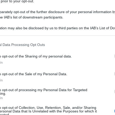
 prior to your opt-out.
i successo:
Fred Astaire
.
rately opt-out of the further disclosure of your personal information by
he IAB’s list of downstream participants.
ark Sandrich, interpretò nel corso di
tion may also be disclosed by us to third parties on the IAB’s List of 
si planetari, tra i quali "Cappello a
 that may further disclose it to other third parties.
"Voglio danzar con te".
 that this website/app uses one or more Google services and may gath
l Data Processing Opt Outs
including but not limited to your visit or usage behaviour. You may click 
 to Google and its third-party tags to use your data for below specifi
: bravissimi ballerini affiatati e di
o opt-out of the Sharing of my personal data.
ogle consent section.
In
 amano. Non nella vita reale, però,
o opt-out of the Sale of my Personal Data.
sopportassero.
In
to opt-out of processing my Personal Data for Targeted
r Rogers fu diretta (in pellicole in
ing.
In
ropria grandezza d'interprete, anche
o opt-out of Collection, Use, Retention, Sale, and/or Sharing
ersonal Data that Is Unrelated with the Purposes for which it
 come
Billy Wilder
e Howard Hawks.
lected.