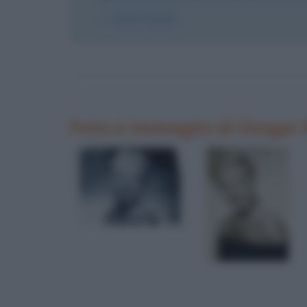
Ginger Rogers
Foto e immagini di Ginger