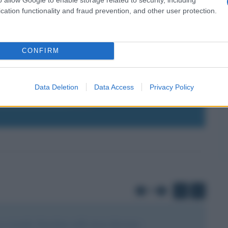
cation functionality and fraud prevention, and other user protection.
NAMENTI SU GINGER ROGERS ?
CONFIRM
la tua migliore e-mail
Data Deletion
Data Access
Privacy Policy
E-mail
OK
di
1
3
 vicenda. Guardano nella stessa direzione.