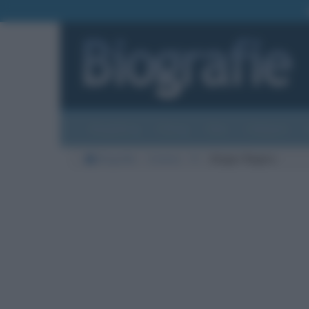
Biografie
Foto
Temi
Categorie
Biografie
Cinema
R
Ginger Rogers