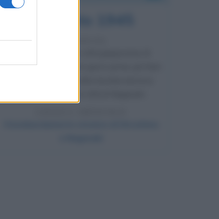
9 agosto 1945
81 ANNI FA
Dopo l'attacco alla città giapponese di
Hiroshima avvenuto tre giorni prima, gli Stati
Uniti sganciano un'altra bomba atomica
radendo al suolo la città di Nagasaki.
LEGGI L'ARTICOLO
Il bombardamento atomico di Hiroshima
e Nagasaki