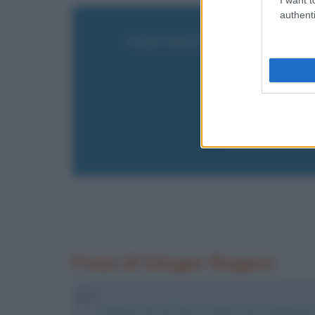
authenti
VUOI RICEVERE AGGIOR
Inserisci 
Frasi di Ginger Rogers
Quando due persone si amano non si guardano a