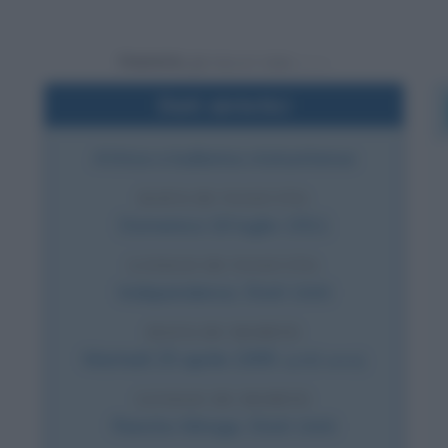
Powered by
Dati sintetici
Attrice e ballerina statunitense
DATA DI NASCITA
Domenica
16 luglio
1911
LUOGO DI NASCITA
Independence
,
Stati Uniti
DATA DI MORTE
Martedì
25 aprile
1995
(a 83 anni)
LUOGO DI MORTE
Rancho Mirage
,
Stati Uniti