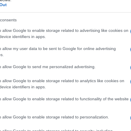
Out
esima strada
" (1933) e
arine Hepburn
, diretto da Gregory La
consents
o allow Google to enable storage related to advertising like cookies on
evice identifiers in apps.
o allow my user data to be sent to Google for online advertising
alle spalle, Ginger Rogers se n'è
s.
 ranch californiano.
to allow Google to send me personalized advertising.
d Astaire ebbe un'intensa carriera,
o allow Google to enable storage related to analytics like cookies on
evice identifiers in apps.
ica (Oscar nel 1940), poi ancora
o allow Google to enable storage related to functionality of the website
are della storia di Broadway che fu
o allow Google to enable storage related to personalization.
o allow Google to enable storage related to security, including