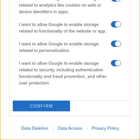
related to analytics like cookies on web or
device identifiers in apps.
I want to allow Google to enable storage
related to functionality of the website or app.
I want to allow Google to enable storage
related to personalization.
Nata nello stesso giorno
I want to allow Google to enable storage
1943 anni dopo Nerone
related to security, including authentication
functionality and fraud prevention, and other
user protection.
CONFIRM
Data Deletion
Data Access
Privacy Policy