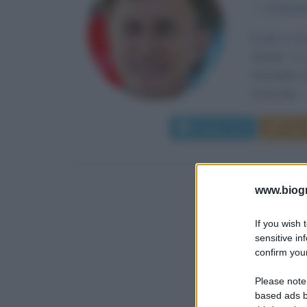
α
15 dice
E poi ci t
Ronnie, è 
Dicembre 1
rosse dei...
Leggi di più
Man
www.biogra
If you wish 
sensitive in
confirm your
Please note
based ads b