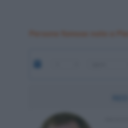
Persone famose nate a Pie
RED
PRESENT