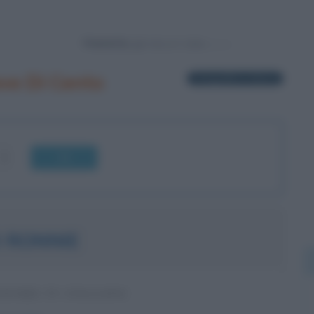
Powered by
ve Di Cento
1 biografia in elenco
OK
 RONNIE
ATORE TV ITALIANO