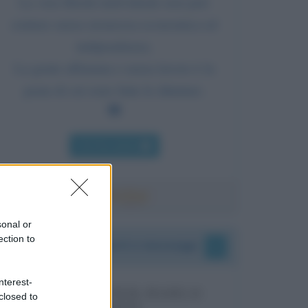
La vera libertà individuale non può
esistere senza sicurezza economica ed
indipendenza.
La gente affamata e senza lavoro è la
pasta di cui sono fatte le dittature.
Chi l'ha detto
sonal or
ection to
I vostri commenti e messaggi
nterest-
MESSAGGI PER MARCO
closed to
LIORNI