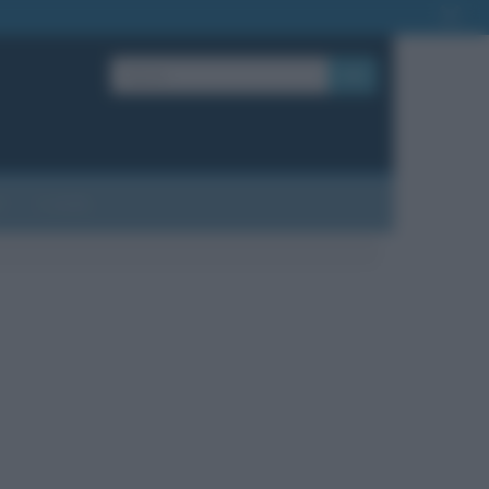
OK
?
Contatti