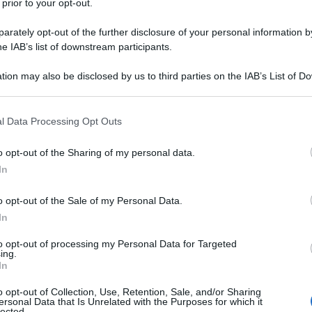
 prior to your opt-out.
rately opt-out of the further disclosure of your personal information by
he IAB’s list of downstream participants.
tion may also be disclosed by us to third parties on the IAB’s List of 
 that may further disclose it to other third parties.
 that this website/app uses one or more Google services and may gath
l Data Processing Opt Outs
including but not limited to your visit or usage behaviour. You may click 
 to Google and its third-party tags to use your data for below specifi
o opt-out of the Sharing of my personal data.
ogle consent section.
In
o opt-out of the Sale of my Personal Data.
In
to opt-out of processing my Personal Data for Targeted
ing.
In
o opt-out of Collection, Use, Retention, Sale, and/or Sharing
ersonal Data that Is Unrelated with the Purposes for which it
lected.