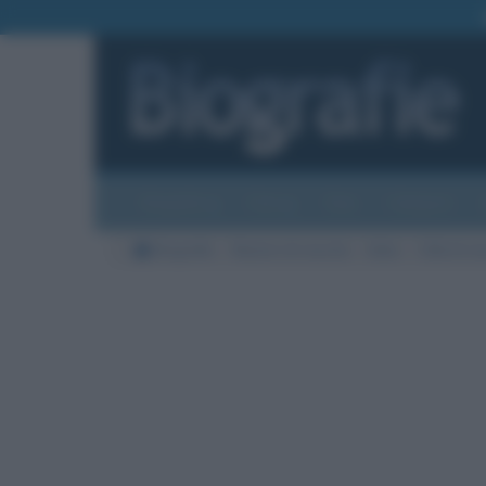
Biografie
Foto
Temi
Categorie
Biografie
Nazioni di nascita
Italia
Città di na