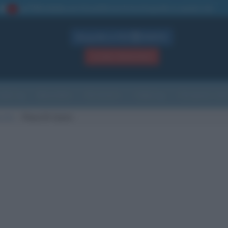
La TUA storia
: perché pubblicare la tua biografia su questo sito
1
Biografie in PDF
GRATIS
ACCEDI / REGISTRATI
Indice
Newsletter
Ricorrenze
Cultura
Che giorno sarà
scita
Pieve Di Cento