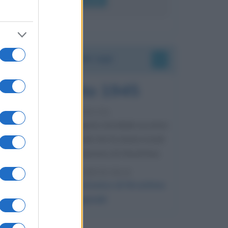
Accadde oggi
6 agosto 1945
81 ANNI FA
Durante la Seconda guerra mondiale avviene
uno dei più tristi episodi che la storia ricordi:
il bombardamento atomico di Hiroshima.
LEGGI L'ARTICOLO
Il bombardamento atomico di Hiroshima
e Nagasaki