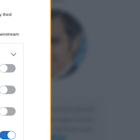
 third
Downstream
er and store
to grant or
ed purposes
Maria
DA:
Caro Liorni perché quando presenti
l'eredità urli sempre troppo? non ho
mai sentito Mike o altri bravi come
lui gridare
Leggi di più