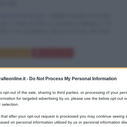
mbre
1951
roveremo come le star
Gabriele Ansaloni, in arte Red
nato a Pieve di Cento, in provincia di Bologna, il 15
951. Il suo pseudonimo deriva per il nome, dal colore
da messaggio
Download PDF
fieonline.it -
Do Not Process My Personal Information
to opt-out of the sale, sharing to third parties, or processing of your per
formation for targeted advertising by us, please use the below opt-out s
 selection.
 that after your opt-out request is processed you may continue seeing i
ased on personal information utilized by us or personal information dis