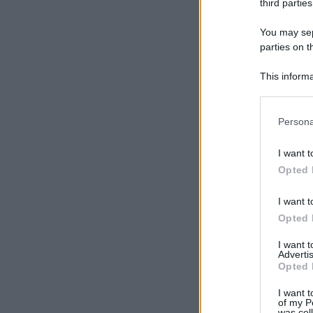
third parties
You may sepa
parties on t
This informa
Participants
Please note
Persona
information 
deny consent
I want t
in below Go
Opted 
I want t
Opted 
I want 
Advertis
Opted 
I want t
of my P
was col