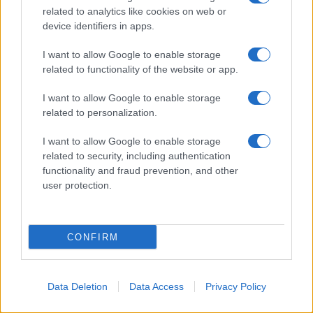
related to analytics like cookies on web or
device identifiers in apps.
I want to allow Google to enable storage
related to functionality of the website or app.
I want to allow Google to enable storage
related to personalization.
I want to allow Google to enable storage
related to security, including authentication
functionality and fraud prevention, and other
user protection.
Chi l'ha detto?
CONFIRM
Un uomo di genio non commette errori: i suoi
sbagli sono l'anticamera della scoperta.
Data Deletion
Data Access
Privacy Policy