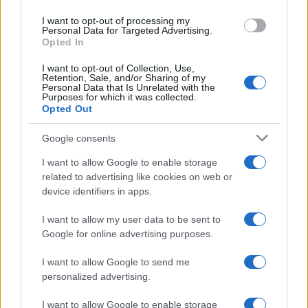
Biografie correlate
use your data for below specified purposes in below Google
I want to opt-out of processing my
consent section.
Personal Data for Targeted Advertising.
Opted In
KRISHNA
I want to opt-out of Collection, Use,
Retention, Sale, and/or Sharing of my
Personal Data that Is Unrelated with the
Purposes for which it was collected.
Opted Out
Google consents
I want to allow Google to enable storage
related to advertising like cookies on web or
device identifiers in apps.
I want to allow my user data to be sent to
Google for online advertising purposes.
Nato nello stesso giorno
I want to allow Google to send me
1238 anni dopo Rose Villain
personalized advertising.
I want to allow Google to enable storage