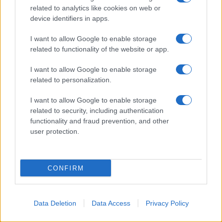
related to analytics like cookies on web or
device identifiers in apps.
I want to allow Google to enable storage
related to functionality of the website or app.
I want to allow Google to enable storage
related to personalization.
I want to allow Google to enable storage
related to security, including authentication
Biografie
Approfondimenti
functionality and fraud prevention, and other
Biografie di oggi
Mappa del sito
user protection.
Biografie più visitate
Ricorrenze
Indice dei nomi
Onomastico
Foto di personaggi famosi
Che giorno era?
CONFIRM
Categorie
Che giorno sarà?
Temi
Cultura
Servizi
Data Deletion
Data Access
Privacy Policy
Pubblica la tua biografia