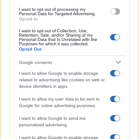
use your data for below specified purposes in below Google
I want to opt-out of processing my
consent section.
Personal Data for Targeted Advertising.
Opted In
I want to opt-out of Collection, Use,
Retention, Sale, and/or Sharing of my
Personal Data that Is Unrelated with the
Purposes for which it was collected.
RICEVI GLI AGGIORNAMENTI
Opted Out
Google consents
Inserisci la tua migliore e-mail
I want to allow Google to enable storage
related to advertising like cookies on web or
E-mail
OK
device identifiers in apps.
I want to allow my user data to be sent to
Google for online advertising purposes.
I want to allow Google to send me
personalized advertising.
I want to allow Google to enable storage