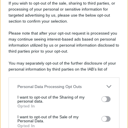
Chi l'ha detto
If you wish to opt-out of the sale, sharing to third parties, or
processing of your personal or sensitive information for
targeted advertising by us, please use the below opt-out
section to confirm your selection.
Please note that after your opt-out request is processed you
may continue seeing interest-based ads based on personal
Accadde oggi
information utilized by us or personal information disclosed to
third parties prior to your opt-out.
7 agosto 1974
You may separately opt-out of the further disclosure of your
personal information by third parties on the IAB’s list of
52 ANNI FA
downstream participants.
Camminando su una fune, Philippe Petit compie la
Personal Data Processing Opt Outs
sua celebre traversata delle Twin Towers a New
This information may also be disclosed by us to third parties
on the IAB’s List of Downstream Participants that may further
York.
I want to opt-out of the Sharing of my
disclose it to other third parties.
personal data.
LEGGI LA BIOGRAFIA
Opted In
Please note that this website/app uses one or more Google
Philippe Petit
services and may gather and store information including but
I want to opt-out of the Sale of my
Personal Data.
not limited to your visit or usage behaviour. You may click to
Opted In
grant or deny consent to Google and its third-party tags to