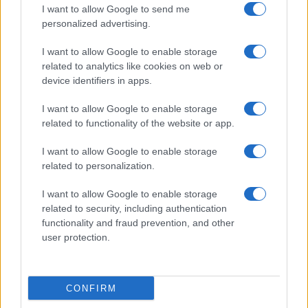
I want to allow Google to send me
personalized advertising.
I want to allow Google to enable storage
related to analytics like cookies on web or
Biografie
Approfondimenti
device identifiers in apps.
Biografie di oggi
Mappa del sito
Biografie più visitate
Ricorrenze
I want to allow Google to enable storage
Indice dei nomi
Onomastico
related to functionality of the website or app.
Foto di personaggi famosi
Che giorno era?
Categorie
Che giorno sarà?
I want to allow Google to enable storage
Temi
Cultura
related to personalization.
Servizi
I want to allow Google to enable storage
Pubblica la tua biografia
related to security, including authentication
functionality and fraud prevention, and other
Privacy Policy
user protection.
Cookie Policy
Preferenze Privacy
Contatti
CONFIRM
Biografieonline.it © 2003-2025 • Riproduzione dei testi consentita citando la fonte