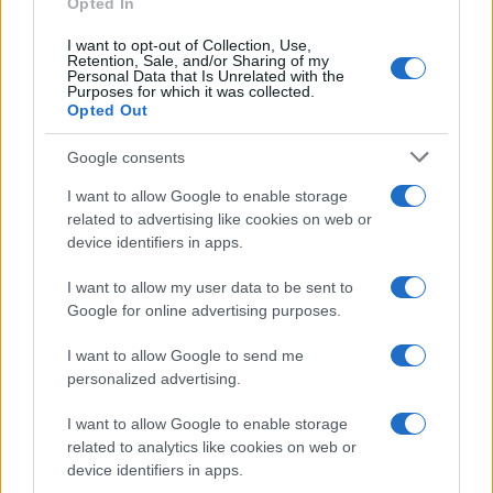
Opted In
I want to opt-out of Collection, Use,
Retention, Sale, and/or Sharing of my
Personal Data that Is Unrelated with the
Purposes for which it was collected.
Opted Out
Google consents
I want to allow Google to enable storage
related to advertising like cookies on web or
device identifiers in apps.
I want to allow my user data to be sent to
Biografie
Approfondimenti
Google for online advertising purposes.
Biografie di oggi
Mappa del sito
I want to allow Google to send me
Biografie più visitate
Ricorrenze
personalized advertising.
Indice dei nomi
Onomastico
Foto di personaggi famosi
Che giorno era?
I want to allow Google to enable storage
Categorie
Che giorno sarà?
related to analytics like cookies on web or
Temi
Cultura
device identifiers in apps.