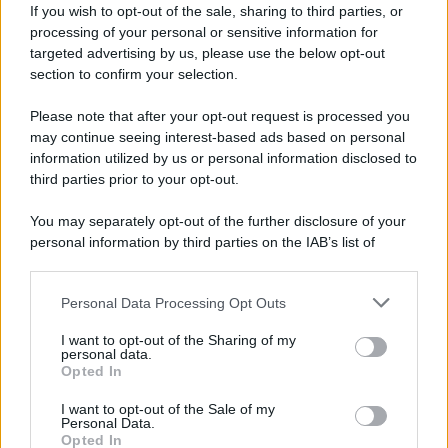
If you wish to opt-out of the sale, sharing to third parties, or
TRA LE NUVOLE
processing of your personal or sensitive information for
targeted advertising by us, please use the below opt-out
Frasi del film
Scheda del film
Poster e locandina
section to confirm your selection.
BIOGRAFIE CORRELATE
Please note that after your opt-out request is processed you
may continue seeing interest-based ads based on personal
information utilized by us or personal information disclosed to
third parties prior to your opt-out.
You may separately opt-out of the further disclosure of your
personal information by third parties on the IAB’s list of
downstream participants.
George Clooney
Personal Data Processing Opt Outs
This information may also be disclosed by us to third parties
on the IAB’s List of Downstream Participants that may further
I want to opt-out of the Sharing of my
disclose it to other third parties.
personal data.
1954
Uscita del film La magnifica preda
Opted In
Please note that this website/app uses one or more Google
services and may gather and store information including but
I want to opt-out of the Sale of my
72 ANNI FA
Personal Data.
not limited to your visit or usage behaviour. You may click to
Opted In
Esce al cinema il film
La magnifica preda
, di Otto
grant or deny consent to Google and its third-party tags to