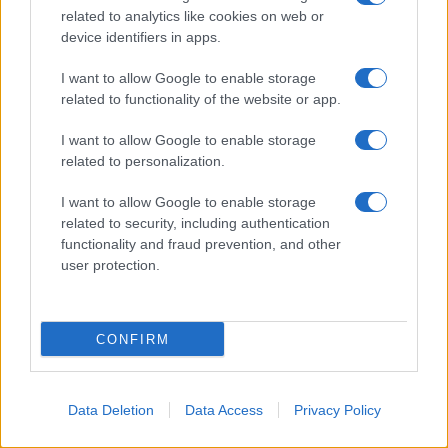
related to analytics like cookies on web or
device identifiers in apps.
I want to allow Google to enable storage
related to functionality of the website or app.
Biografie
Approfondimenti
I want to allow Google to enable storage
related to personalization.
Biografie di oggi
Mappa del sito
Biografie più visitate
Ricorrenze
I want to allow Google to enable storage
Indice dei nomi
Onomastico
related to security, including authentication
Foto di personaggi famosi
Che giorno era?
functionality and fraud prevention, and other
Categorie
Che giorno sarà?
user protection.
Temi
Cultura
Servizi
CONFIRM
Pubblica la tua biografia
Privacy Policy
Cookie Policy
Preferenze Privacy
Data Deletion
Data Access
Privacy Policy
Contatti