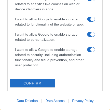
related to analytics like cookies on web or
device identifiers in apps.
I want to allow Google to enable storage
related to functionality of the website or app.
I want to allow Google to enable storage
related to personalization.
I want to allow Google to enable storage
related to security, including authentication
functionality and fraud prevention, and other
user protection.
CONFIRM
Data Deletion
Data Access
Privacy Policy