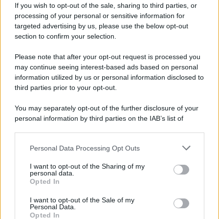
If you wish to opt-out of the sale, sharing to third parties, or
processing of your personal or sensitive information for
UN RAGIONEVOLE DUBBIO
targeted advertising by us, please use the below opt-out
Frasi del film
Scheda del film
Poster e locandina
section to confirm your selection.
BIOGRAFIE CORRELATE
Please note that after your opt-out request is processed you
may continue seeing interest-based ads based on personal
information utilized by us or personal information disclosed to
third parties prior to your opt-out.
You may separately opt-out of the further disclosure of your
personal information by third parties on the IAB’s list of
downstream participants.
Samuel L. Jackson
Personal Data Processing Opt Outs
This information may also be disclosed by us to third parties
on the IAB’s List of Downstream Participants that may further
I want to opt-out of the Sharing of my
disclose it to other third parties.
personal data.
2019
Uscita del film Captain Marvel
Opted In
Please note that this website/app uses one or more Google
services and may gather and store information including but
I want to opt-out of the Sale of my
Personal Data.
7 ANNI FA
not limited to your visit or usage behaviour. You may click to
Opted In
Esce al cinema il film
Captain Marvel
, di Anna Boden,
grant or deny consent to Google and its third-party tags to