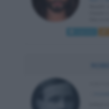
Neuwirth, 
Cresciuto i
Stiria, sin da
Leggi di più
ROBE
SCRITTO
α
6 novem
Scrittore e