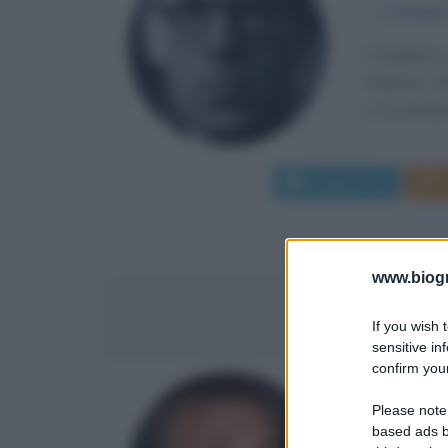
α
18 febbr
Il pediatra
febbraio 190
è un bambino
Leggi di più
www.biogra
CHRIS
If you wish 
sensitive in
confirm your
ATTORE 
Please note
based ads b
α
4 ottobr