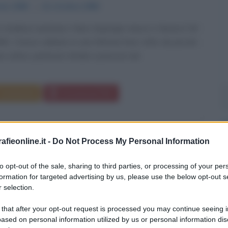
aio
1906
ω
21 ottobre
1980
 e studioso austriaco Hans Asperger nasce a Vienna il 18
6. Cresce solitario in una fattoria fuori città; da piccolo
 schivo, piuttosto timido e precoce nel...
Commenta
Download PDF
fieonline.it -
Do Not Process My Personal Information
TOPH WALTZ
to opt-out of the sale, sharing to third parties, or processing of your per
formation for targeted advertising by us, please use the below opt-out s
 selection.
AUSTRIACO
 that after your opt-out request is processed you may continue seeing i
ased on personal information utilized by us or personal information dis
e
1956