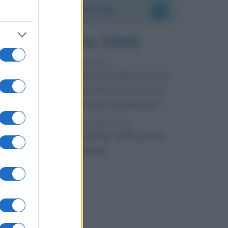
Accadde oggi
6 agosto 1945
81 ANNI FA
Durante la Seconda guerra mondiale avviene
uno dei più tristi episodi che la storia ricordi:
il bombardamento atomico di Hiroshima.
LEGGI L'ARTICOLO
Il bombardamento atomico di Hiroshima
e Nagasaki