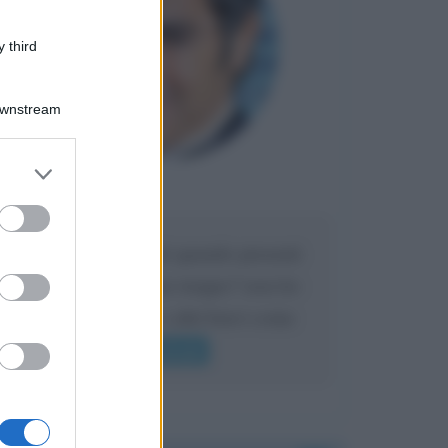
 third
Downstream
er and store
to grant or
Maria
DA:
ed purposes
Caro Liorni perché quando presenti
l'eredità urli sempre troppo? non ho
mai sentito Mike o altri bravi come
lui gridare
Leggi di più