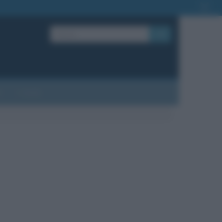
OK
?
Contatti