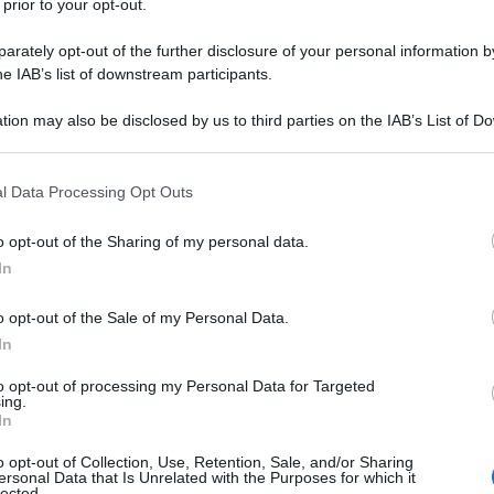
 prior to your opt-out.
Waltz nasce il 4 ottobre del 1956 a Vienna, figlio di
rately opt-out of the further disclosure of your personal information by
rbancic e di Johannes Waltz, due scenografi tedeschi.
he IAB’s list of downstream participants.
studiato canto e opera, studia recitazione al Max
tion may also be disclosed by us to third parties on the IAB’s List of 
minar di...
 that may further disclose it to other third parties.
Commenta
Download PDF
 that this website/app uses one or more Google services and may gath
l Data Processing Opt Outs
including but not limited to your visit or usage behaviour. You may click 
 to Google and its third-party tags to use your data for below specifi
o opt-out of the Sharing of my personal data.
ogle consent section.
In
o opt-out of the Sale of my Personal Data.
N STRAUSS
In
to opt-out of processing my Personal Data for Targeted
ing.
TORE AUSTRIACO
In
o opt-out of Collection, Use, Retention, Sale, and/or Sharing
bre
1825
ω
3 giugno
1899
ersonal Data that Is Unrelated with the Purposes for which it
lected.