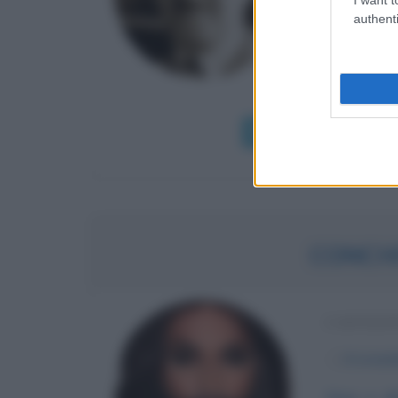
Stefan Zwe
authenti
capitale d
un'italiana
un'industrial
Leggi di più
CONCH
CANTANT
α
6 novem
Voce e dir