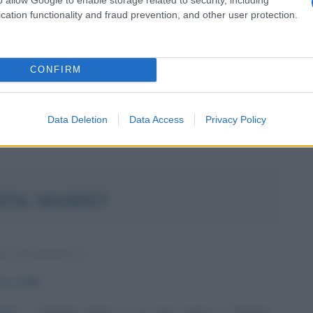
ig nasce il 28 novembre del 1881 a Vienna, al tempo
cation functionality and fraud prevention, and other user protection.
ell'Impero austro-ungarico. È secondogenito di Ida,
 proveniente da una famiglia di banchieri, e di Moritz,
e. Cresce...
CONFIRM
Commenta
Download PDF
Data Deletion
Data Access
Privacy Policy
ITA WURST
E AUSTRIACA
bre
1988
itti
Conchita Wurst, il cui vero nome è Thomas