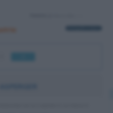
Powered by
stria
41 biografie in elenco
OK
 ASPERGER
PEDIATRA ED ACCADEMICO AUSTRIACO