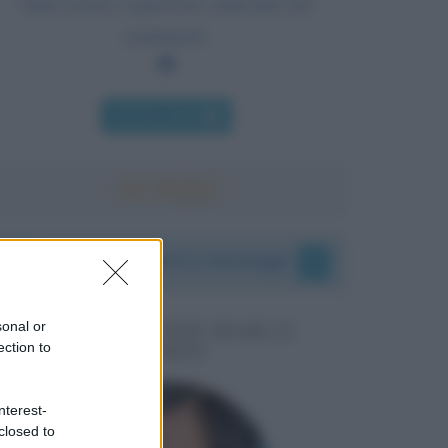
Ogni nostra cognizione, principia dai
sentimenti.
Chi l'ha detto
I vostri commenti e messaggi
sonal or
MESSAGGI PER MARCO
ection to
LIORNI
nterest-
closed to