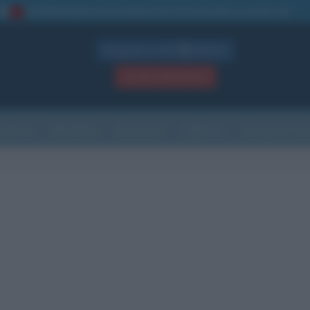
La TUA storia
: perché pubblicare la tua biografia su questo sito
1
Biografie in PDF
GRATIS
ACCEDI / REGISTRATI
Indice
Newsletter
Ricorrenze
Cultura
Che giorno sarà