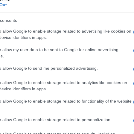
uss - indicato anche come Johann Strauss II o figlio -
Out
 ottobre del 1825 a Vienna, figlio dell'omonimo padre
direttore di orchestra molto famoso (oltre che autore di
consents
llo...
o allow Google to enable storage related to advertising like cookies on
evice identifiers in apps.
Commenta
Download PDF
o allow my user data to be sent to Google for online advertising
s.
to allow Google to send me personalized advertising.
o allow Google to enable storage related to analytics like cookies on
AN ZWEIG
evice identifiers in apps.
o allow Google to enable storage related to functionality of the website
RE, DRAMMATURGO, BIOGRAFO E POETA
ACO
o allow Google to enable storage related to personalization.
mbre
1881
ω
23 febbraio
1942
o allow Google to enable storage related to security, including