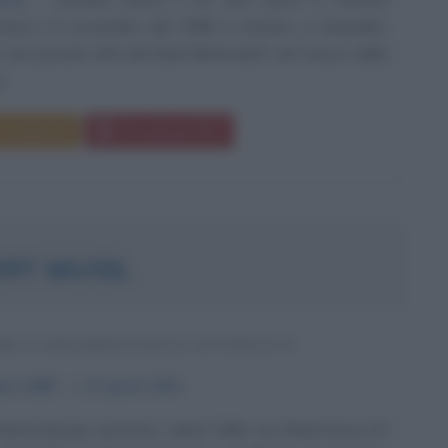
nasce il 6 novembre del 1988 in Austria, a Gmunden.
n una piccola città del Bad Mitterndorf, nel mezzo della
...
Commenta
Download PDF
RT MUSIL
RE E DRAMMATURGO AUSTRIACO
bre
1880
ω
15 aprile
1942
 drammaturgo austriaco, robert Edler von Musil nasce il 6